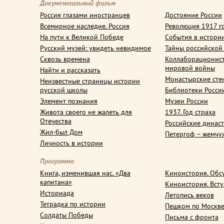
Документальный фильм
Россия глазами иностранцев
Достояние России
Всемирное наследие. Россия
Революция 1917 г
На пути к Великой Победе
События в истори
Русский музей: увидеть невидимое
Тайны российской
Сквозь времена
Коллаборационис
мировой войны
Найти и рассказать
Монастырские сте
Неизвестные страницы истории
русской школы
Библиотеки Росси
Элемент познания
Музеи России
Живота своего не жалеть для
1937. Год страха
Отечества
Российские динас
Жил-был Дом
Петергоф – жемчу
Личность в истории
Программа
Книга, изменившая нас. «Два
Киноистория. Обс
капитана»
Киноистория. Вст
Историада
Летопись веков
Тетрадка по истории
Пешком по Москв
Солдаты Победы
Письма с фронта