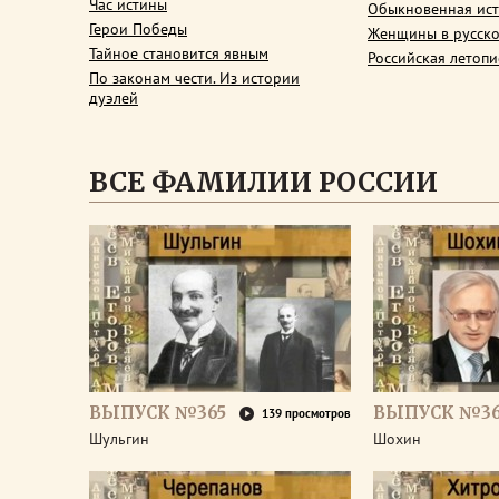
Час истины
Обыкновенная ис
Герои Победы
Женщины в русско
Тайное становится явным
Российская летопи
По законам чести. Из истории
дуэлей
ВСЕ ФАМИЛИИ РОССИИ
ВЫПУСК №365
ВЫПУСК №3
139 просмотров
Шульгин
Шохин