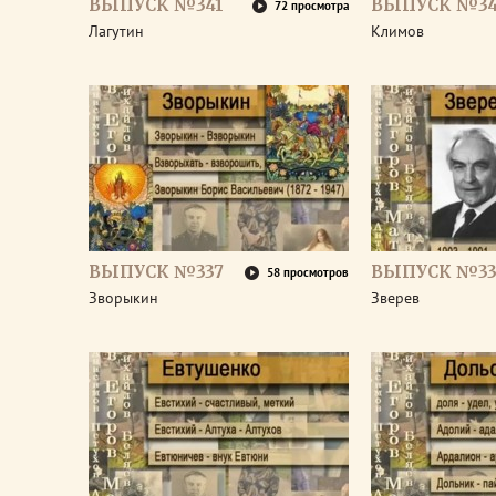
ВЫПУСК №341
ВЫПУСК №3
72 просмотра
Лагутин
Климов
ВЫПУСК №337
ВЫПУСК №33
58 просмотров
Зворыкин
Зверев