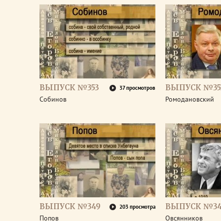
ВЫПУСК №353
ВЫПУСК №35
37 просмотров
Собинов
Ромодановский
ВЫПУСК №349
ВЫПУСК №3
203 просмотра
Попов
Овсянников