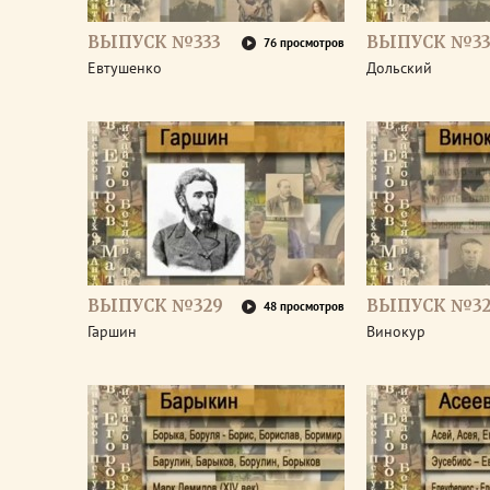
ВЫПУСК №333
ВЫПУСК №33
76 просмотров
Евтушенко
Дольский
ВЫПУСК №329
ВЫПУСК №32
48 просмотров
Гаршин
Винокур