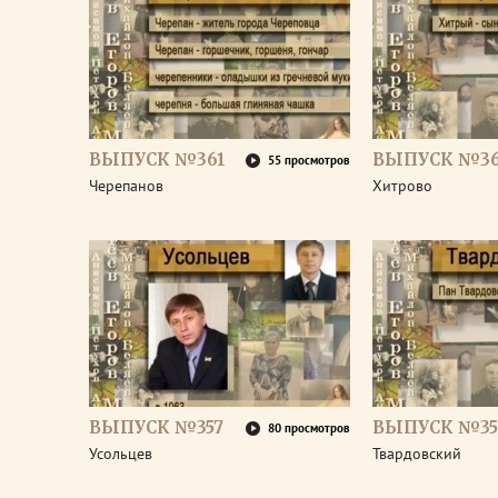
ВЫПУСК №361
ВЫПУСК №3
55 просмотров
Черепанов
Хитрово
ВЫПУСК №357
ВЫПУСК №35
80 просмотров
Усольцев
Твардовский