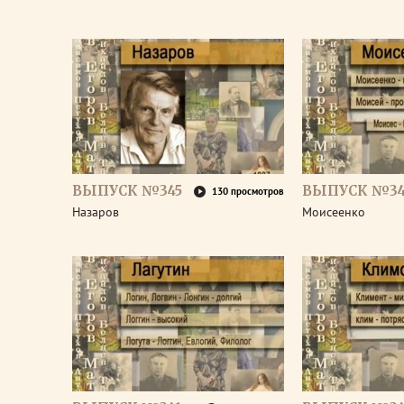
ВЫПУСК №345
ВЫПУСК №34
130 просмотров
Назаров
Моисеенко