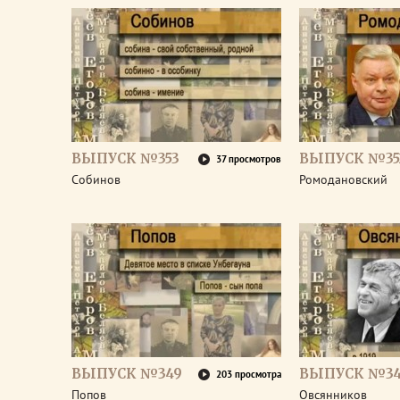
ВЫПУСК №353
ВЫПУСК №35
37 просмотров
Собинов
Ромодановский
ВЫПУСК №349
ВЫПУСК №3
203 просмотра
Попов
Овсянников