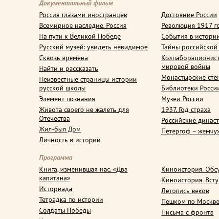
Документальный фильм
Россия глазами иностранцев
Достояние России
Всемирное наследие. Россия
Революция 1917 г
На пути к Великой Победе
События в истори
Русский музей: увидеть невидимое
Тайны российской
Сквозь времена
Коллаборационис
мировой войны
Найти и рассказать
Монастырские сте
Неизвестные страницы истории
русской школы
Библиотеки Росси
Элемент познания
Музеи России
Живота своего не жалеть для
1937. Год страха
Отечества
Российские динас
Жил-был Дом
Петергоф – жемчу
Личность в истории
Программа
Книга, изменившая нас. «Два
Киноистория. Обс
капитана»
Киноистория. Вст
Историада
Летопись веков
Тетрадка по истории
Пешком по Москв
Солдаты Победы
Письма с фронта