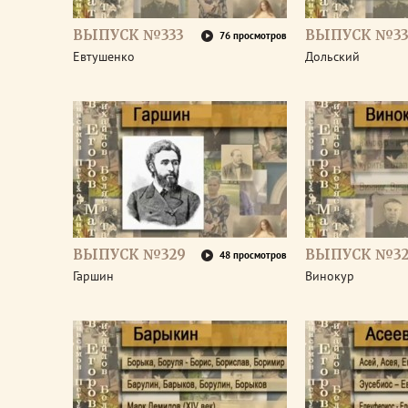
ВЫПУСК №333
ВЫПУСК №33
76 просмотров
Евтушенко
Дольский
ВЫПУСК №329
ВЫПУСК №32
48 просмотров
Гаршин
Винокур