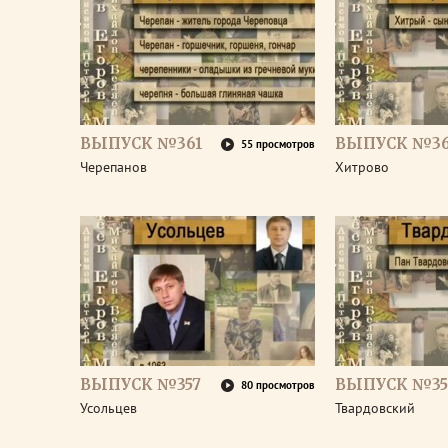
ВЫПУСК №361
ВЫПУСК №3
55 просмотров
Черепанов
Хитрово
ВЫПУСК №357
ВЫПУСК №35
80 просмотров
Усольцев
Твардовский