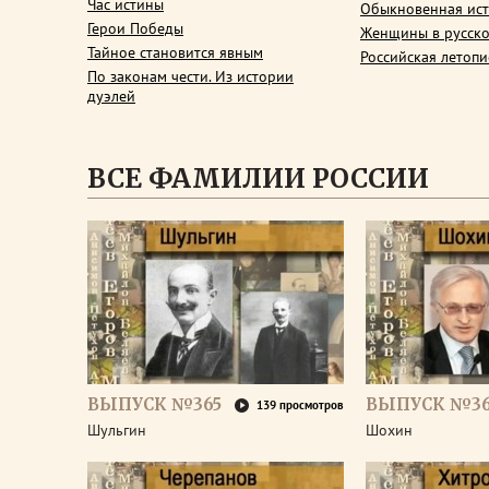
Час истины
Обыкновенная ис
Герои Победы
Женщины в русско
Тайное становится явным
Российская летопи
По законам чести. Из истории
дуэлей
ВСЕ ФАМИЛИИ РОССИИ
ВЫПУСК №365
ВЫПУСК №3
139 просмотров
Шульгин
Шохин