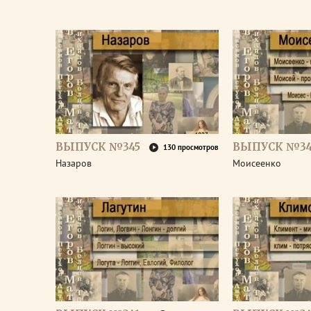
ВЫПУСК №345
ВЫПУСК №34
130 просмотров
Назаров
Моисеенко