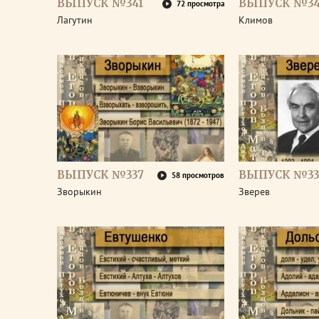
ВЫПУСК №341
ВЫПУСК №3
72 просмотра
Лагутин
Климов
ВЫПУСК №337
ВЫПУСК №33
58 просмотров
Зворыкин
Зверев