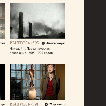
ВЫПУСК №595
тров
826 просмотров
Николай II. Первая русская
революция 1905-1907 годов
ВЫПУСК №591
отра
72 просмотра