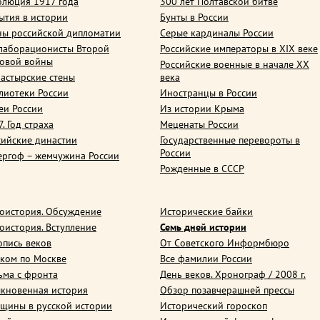
олюция 1917 года
300 лет Полтавской битве
ытия в истории
Бунты в России
ны российской дипломатии
Серые кардиналы России
лаборационисты Второй
Российские императоры в XIX веке
овой войны
Российские военные в начале ХХ
астырские стены
века
лиотеки России
Иностранцы в России
еи России
Из истории Крыма
. Год страха
Меценаты России
сийские династии
Государственные перевороты в
России
ергоф – жемчужина России
Рожденные в СССР
оистория. Обсуждение
Исторические байки
оистория. Вступление
Семь дней истории
опись веков
От Советского Информбюро
ком по Москве
Все фамилии России
ьма с фронта
День веков. Хронограф / 2008 г.
кновенная история
Обзор позавчерашней прессы
щины в русской истории
Исторический гороскоп