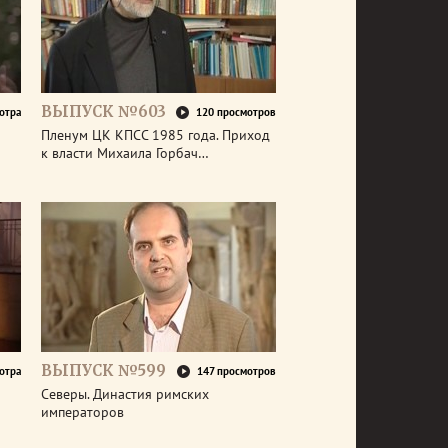
ВЫПУСК №603
отра
120 просмотров
Пленум ЦК КПСС 1985 года. Приход
к власти Михаила Горбач…
ВЫПУСК №599
отра
147 просмотров
Северы. Династия римских
императоров