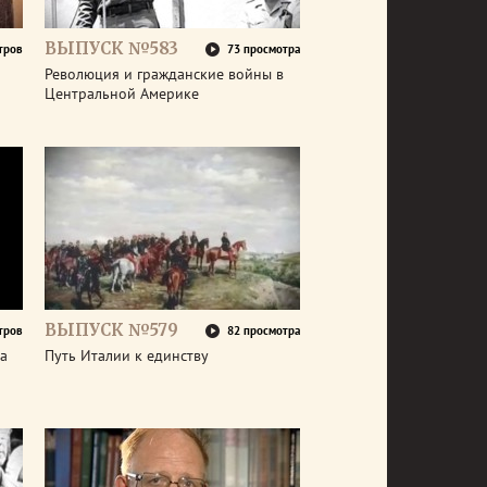
ВЫПУСК №583
тров
73 просмотра
Революция и гражданские войны в
Центральной Америке
ВЫПУСК №579
тров
82 просмотра
а
Путь Италии к единству