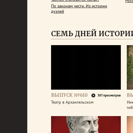
Рос
По законам чести. Из истории
дуэлей
СЕМЬ ДНЕЙ ИСТОРИ
ВЫПУСК №610
В
387 просмотров
Театр в Архангельском
Ник
гиб