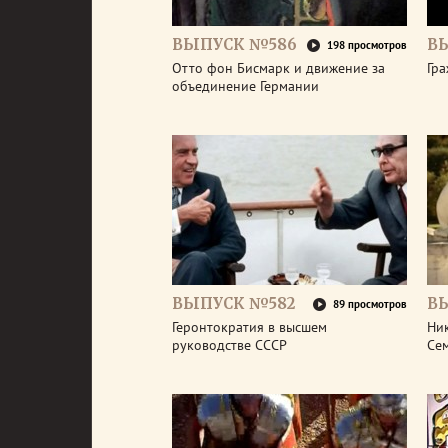
ВЫПУСК №586
В
198 просмотров
Отто фон Бисмарк и движение за
Гра
объединение Германии
ВЫПУСК №582
В
89 просмотров
Геронтократия в высшем
Ник
руководстве СССР
Се