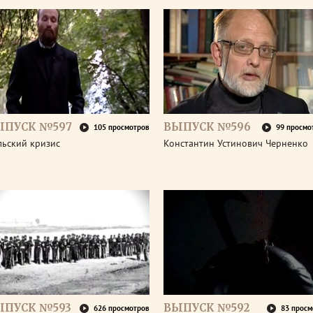
ЫПУСК №597
ВЫПУСК №596
105 просмотров
99 просмо
льский кризис
Константин Устинович Черненко
ЫПУСК №593
ВЫПУСК №592
626 просмотров
83 просм