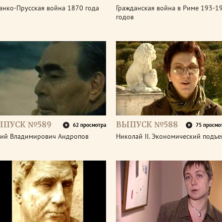
анко-Прусская война 1870 года
Гражданская война в Риме 193-1
годов
ЫПУСК №589
ВЫПУСК №588
62 просмотра
75 просмо
ий Владимирович Андропов
Николай II. Экономический подъ