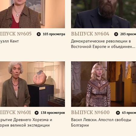
ЫПУСК №605
ВЫПУСК №604
103 просмотра
283 просм
уэлл Кент
Демократические революции в
Восточной Европе и объединен…
ЫПУСК №601
ВЫПУСК №600
138 просмотров
63 просм
крытие Древнего Хорезма и
Васил Левски. Апостол свободы
тория великой экспедиции
Болгарии