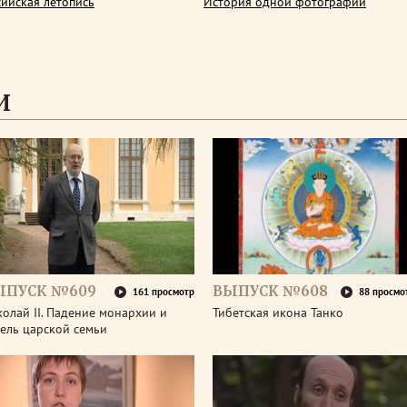
сийская летопись
История одной фотографии
И
ЫПУСК №609
ВЫПУСК №608
161 просмотр
88 просмо
олай II. Падение монархии и
Тибетская икона Танко
ель царской семьи