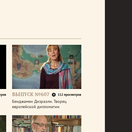
ВЫПУСК №607
тров
112 просмотров
Бенджамен Дизраэли. Творец
европейской дипломатии