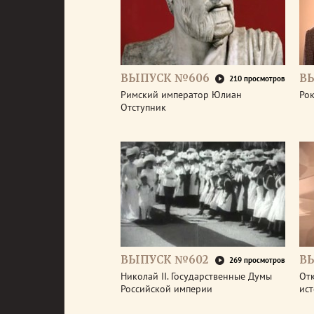
ВЫПУСК №606
В
210 просмотров
Римский император Юлиан
Рок
Отступник
ВЫПУСК №602
В
269 просмотров
Николай II. Государственные Думы
От
Российской империи
ис