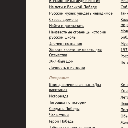
Всемирное наследие. Россия
Рев
На пути к Великой Победе
Соб
Русский музей: увидеть невидимое
Тай
Сквозь времена
Кол
мир
Найти и рассказать
Мон
Неизвестные страницы истории
русской школы
Биб
Элемент познания
Муз
Живота своего не жалеть для
1937
Отечества
Рос
Жил-был Дом
Пет
Личность в истории
Программа
Книга, изменившая нас. «Два
Кин
капитана»
Кин
Историада
Лет
Тетрадка по истории
Пеш
Солдаты Победы
Пис
Час истины
Обы
Герои Победы
Жен
Тайное становится явным