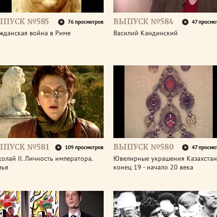
ЫПУСК №585
ВЫПУСК №584
76 просмотров
47 просмо
жданская война в Риме
Василий Кандинский
ЫПУСК №581
ВЫПУСК №580
109 просмотров
47 просмо
олай II. Личность императора.
Ювелирные украшения Казахстан
мья
конец 19 - начало 20 века