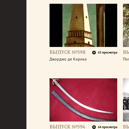
ВЫПУСК №598
В
63 просмотра
Джорджо де Кирика
По
ВЫПУСК №594
В
64 просмотра