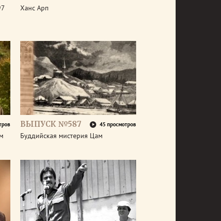
97
Ханс Арп
ВЫПУСК №587
тров
45 просмотров
ем
Буддийская мистерия Цам