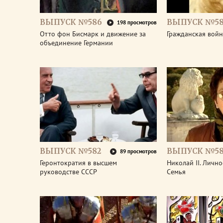
ВЫПУСК №586
ВЫПУСК №58
198 просмотров
Отто фон Бисмарк и движение за
Гражданская войн
объединение Германии
ВЫПУСК №582
ВЫПУСК №58
89 просмотров
Геронтократия в высшем
Николай II. Лично
руководстве СССР
Семья