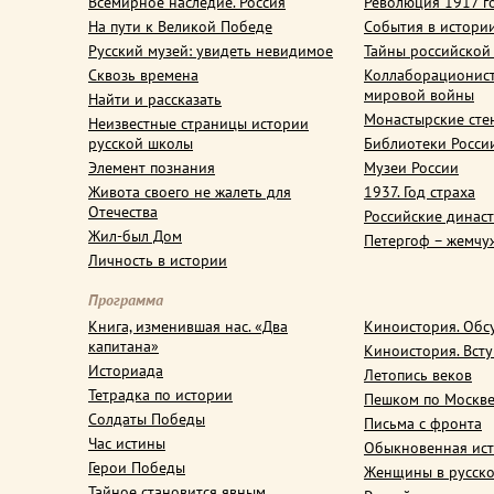
Всемирное наследие. Россия
Революция 1917 г
На пути к Великой Победе
События в истори
Русский музей: увидеть невидимое
Тайны российской
Сквозь времена
Коллаборационис
мировой войны
Найти и рассказать
Монастырские сте
Неизвестные страницы истории
русской школы
Библиотеки Росси
Элемент познания
Музеи России
Живота своего не жалеть для
1937. Год страха
Отечества
Российские динас
Жил-был Дом
Петергоф – жемчу
Личность в истории
Программа
Книга, изменившая нас. «Два
Киноистория. Обс
капитана»
Киноистория. Вст
Историада
Летопись веков
Тетрадка по истории
Пешком по Москв
Солдаты Победы
Письма с фронта
Час истины
Обыкновенная ис
Герои Победы
Женщины в русско
Тайное становится явным