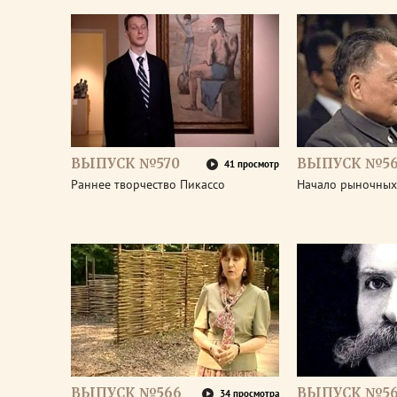
ВЫПУСК №570
ВЫПУСК №5
41 просмотр
Раннее творчество Пикассо
Начало рыночных
ВЫПУСК №566
ВЫПУСК №56
34 просмотра