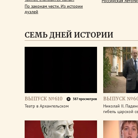
Российская летопи
По законам чести. Из истории
дуэлей
СЕМЬ ДНЕЙ ИСТОРИИ
ВЫПУСК №610
ВЫПУСК №6
387 просмотров
Театр в Архангельском
Николай II. Паде
гибель царской с