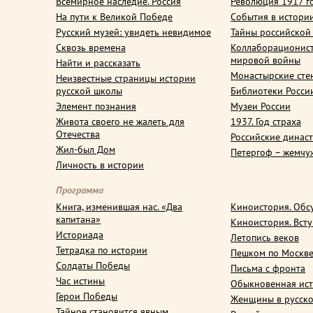
Всемирное наследие. Россия
Революция 1917 г
На пути к Великой Победе
События в истори
Русский музей: увидеть невидимое
Тайны российской
Сквозь времена
Коллаборационис
мировой войны
Найти и рассказать
Монастырские сте
Неизвестные страницы истории
русской школы
Библиотеки Росси
Элемент познания
Музеи России
Живота своего не жалеть для
1937. Год страха
Отечества
Российские динас
Жил-был Дом
Петергоф – жемчу
Личность в истории
Программа
Книга, изменившая нас. «Два
Киноистория. Обс
капитана»
Киноистория. Вст
Историада
Летопись веков
Тетрадка по истории
Пешком по Москв
Солдаты Победы
Письма с фронта
Час истины
Обыкновенная ис
Герои Победы
Женщины в русско
Тайное становится явным