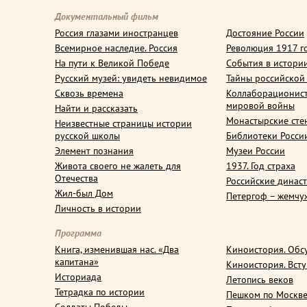
Документальный фильм
Россия глазами иностранцев
Достояние России
Всемирное наследие. Россия
Революция 1917 г
На пути к Великой Победе
События в истори
Русский музей: увидеть невидимое
Тайны российской
Сквозь времена
Коллаборационис
мировой войны
Найти и рассказать
Монастырские сте
Неизвестные страницы истории
русской школы
Библиотеки Росси
Элемент познания
Музеи России
Живота своего не жалеть для
1937. Год страха
Отечества
Российские динас
Жил-был Дом
Петергоф – жемчу
Личность в истории
Программа
Книга, изменившая нас. «Два
Киноистория. Обс
капитана»
Киноистория. Вст
Историада
Летопись веков
Тетрадка по истории
Пешком по Москв