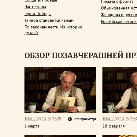
Солдаты Победы
Письма с фронта
Час истины
Обыкновенная ис
Герои Победы
Женщины в русско
Тайное становится явным
Российская летопи
По законам чести. Из истории
дуэлей
ОБЗОР ПОЗАВЧЕРАШНЕЙ П
ВЫПУСК №335
ВЫПУСК №33
293 просмотра
1 марта
28 февраля