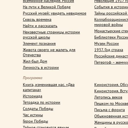
Всемирное наследие. Россия
Революция 1917 г
На пути к Великой Победе
События в истори
Русский музей: увидеть невидимое
Тайны российской
Сквозь времена
Коллаборационис
мировой войны
Найти и рассказать
Монастырские сте
Неизвестные страницы истории
русской школы
Библиотеки Росси
Элемент познания
Музеи России
Живота своего не жалеть для
1937. Год страха
Отечества
Российские динас
Жил-был Дом
Петергоф – жемчу
Личность в истории
Программа
Книга, изменившая нас. «Два
Киноистория. Обс
капитана»
Киноистория. Вст
Историада
Летопись веков
Тетрадка по истории
Пешком по Москв
Солдаты Победы
Письма с фронта
Час истины
Обыкновенная ис
Герои Победы
Женщины в русско
Тайное становится явным