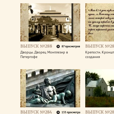
ВЫПУСК №288
ВЫПУСК №28
87 просмотров
Дворцы. Дворец Монплезир в
Крепости. Кроншт
Петергофе
создания
ВЫПУСК №284
ВЫПУСК №28
133 просмотра