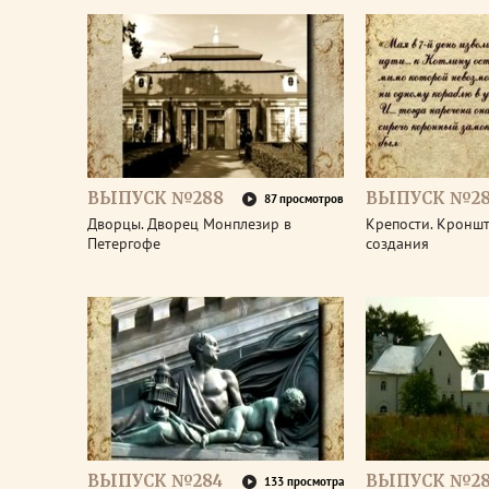
ВЫПУСК №288
ВЫПУСК №28
87 просмотров
Дворцы. Дворец Монплезир в
Крепости. Кроншт
Петергофе
создания
ВЫПУСК №284
ВЫПУСК №28
133 просмотра