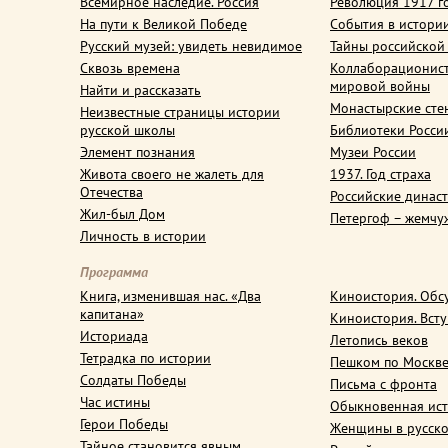
Всемирное наследие. Россия
Революция 1917 г
На пути к Великой Победе
События в истори
Русский музей: увидеть невидимое
Тайны российской
Сквозь времена
Коллаборационис
мировой войны
Найти и рассказать
Монастырские сте
Неизвестные страницы истории
русской школы
Библиотеки Росси
Элемент познания
Музеи России
Живота своего не жалеть для
1937. Год страха
Отечества
Российские динас
Жил-был Дом
Петергоф – жемчу
Личность в истории
Программа
Книга, изменившая нас. «Два
Киноистория. Обс
капитана»
Киноистория. Вст
Историада
Летопись веков
Тетрадка по истории
Пешком по Москв
Солдаты Победы
Письма с фронта
Час истины
Обыкновенная ис
Герои Победы
Женщины в русско
Тайное становится явным