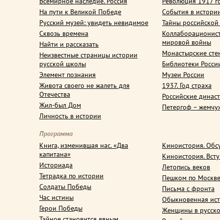
Всемирное наследие. Россия
Революция 1917 г
На пути к Великой Победе
События в истори
Русский музей: увидеть невидимое
Тайны российской
Сквозь времена
Коллаборационис
мировой войны
Найти и рассказать
Монастырские сте
Неизвестные страницы истории
русской школы
Библиотеки Росси
Элемент познания
Музеи России
Живота своего не жалеть для
1937. Год страха
Отечества
Российские динас
Жил-был Дом
Петергоф – жемчу
Личность в истории
Программа
Книга, изменившая нас. «Два
Киноистория. Обс
капитана»
Киноистория. Вст
Историада
Летопись веков
Тетрадка по истории
Пешком по Москв
Солдаты Победы
Письма с фронта
Час истины
Обыкновенная ис
Герои Победы
Женщины в русско
Тайное становится явным