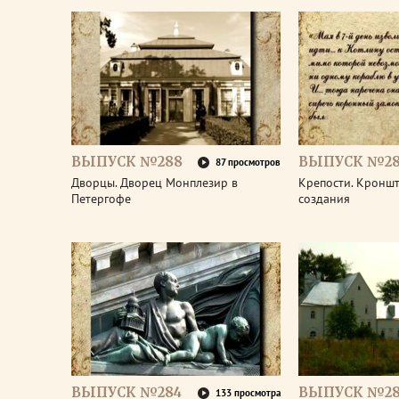
ВЫПУСК №288
ВЫПУСК №28
87 просмотров
Дворцы. Дворец Монплезир в
Крепости. Кроншт
Петергофе
создания
ВЫПУСК №284
ВЫПУСК №28
133 просмотра