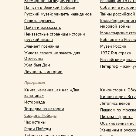
Всемирное наследие. Россия
Революция 1917 г
На пути к Великой Победе
События в истори
Русский музей: увидеть невидимое
Тайны российской
Сквозь времена
Коллаборационис
мировой войны
Найти и рассказать
Монастырские сте
Неизвестные страницы истории
русской школы
Библиотеки Росси
Элемент познания
Музеи России
Живота своего не жалеть для
1937. Год страха
Отечества
Российские динас
Жил-был Дом
Петергоф – жемчу
Личность в истории
Программа
Книга, изменившая нас. «Два
Киноистория. Обс
капитана»
Киноистория. Вст
Историада
Летопись веков
Тетрадка по истории
Пешком по Москв
Солдаты Победы
Письма с фронта
Час истины
Обыкновенная ис
Герои Победы
Женщины в русско
Тайное становится явным