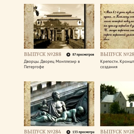
ВЫПУСК №288
ВЫПУСК №28
87 просмотров
Дворцы. Дворец Монплезир в
Крепости. Кроншт
Петергофе
создания
ВЫПУСК №284
ВЫПУСК №28
133 просмотра