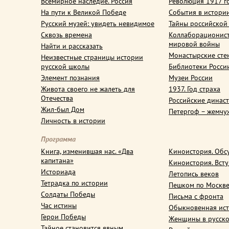
Всемирное наследие. Россия
Революция 1917 г
На пути к Великой Победе
События в истори
Русский музей: увидеть невидимое
Тайны российской
Сквозь времена
Коллаборационис
мировой войны
Найти и рассказать
Монастырские сте
Неизвестные страницы истории
русской школы
Библиотеки Росси
Элемент познания
Музеи России
Живота своего не жалеть для
1937. Год страха
Отечества
Российские динас
Жил-был Дом
Петергоф – жемчу
Личность в истории
Программа
Книга, изменившая нас. «Два
Киноистория. Обс
капитана»
Киноистория. Вст
Историада
Летопись веков
Тетрадка по истории
Пешком по Москв
Солдаты Победы
Письма с фронта
Час истины
Обыкновенная ис
Герои Победы
Женщины в русско
Тайное становится явным