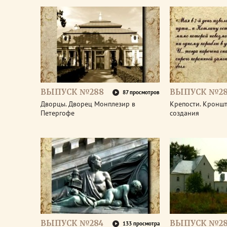
ВЫПУСК №288
ВЫПУСК №28
87 просмотров
Дворцы. Дворец Монплезир в
Крепости. Кроншт
Петергофе
создания
ВЫПУСК №284
ВЫПУСК №28
133 просмотра