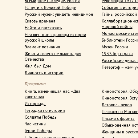
Всемирное наследие. Россия
Революция 1917 г
На пути к Великой Победе
События в истори
Русский музей: увидеть невидимое
Тайны российской
Сквозь времена
Коллаборационис
мировой войны
Найти и рассказать
Монастырские сте
Неизвестные страницы истории
русской школы
Библиотеки Росси
Элемент познания
Музеи России
Живота своего не жалеть для
1937. Год страха
Отечества
Российские динас
Жил-был Дом
Петергоф – жемчу
Личность в истории
Программа
Книга, изменившая нас. «Два
Киноистория. Обс
капитана»
Киноистория. Вст
Историада
Летопись веков
Тетрадка по истории
Пешком по Москв
Солдаты Победы
Письма с фронта
Час истины
Обыкновенная ис
Герои Победы
Женщины в русско
Тайное становится явным