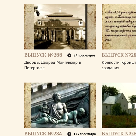
ВЫПУСК №288
ВЫПУСК №28
87 просмотров
Дворцы. Дворец Монплезир в
Крепости. Кроншт
Петергофе
создания
ВЫПУСК №284
ВЫПУСК №28
133 просмотра