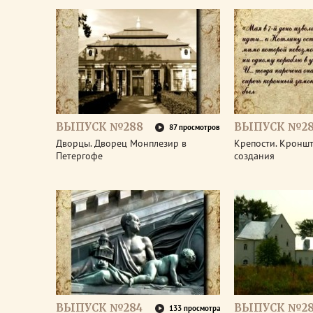
ВЫПУСК №288
ВЫПУСК №28
87 просмотров
Дворцы. Дворец Монплезир в
Крепости. Кроншт
Петергофе
создания
ВЫПУСК №284
ВЫПУСК №28
133 просмотра