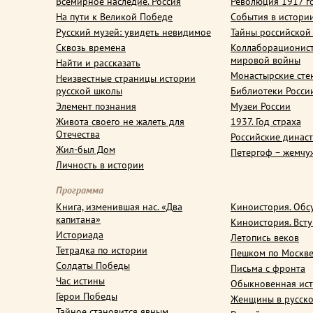
Всемирное наследие. Россия
Революция 1917 г
На пути к Великой Победе
События в истори
Русский музей: увидеть невидимое
Тайны российской
Сквозь времена
Коллаборационис
мировой войны
Найти и рассказать
Монастырские сте
Неизвестные страницы истории
русской школы
Библиотеки Росси
Элемент познания
Музеи России
Живота своего не жалеть для
1937. Год страха
Отечества
Российские динас
Жил-был Дом
Петергоф – жемчу
Личность в истории
Программа
Книга, изменившая нас. «Два
Киноистория. Обс
капитана»
Киноистория. Вст
Историада
Летопись веков
Тетрадка по истории
Пешком по Москв
Солдаты Победы
Письма с фронта
Час истины
Обыкновенная ис
Герои Победы
Женщины в русско
Тайное становится явным