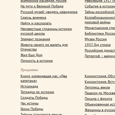
Всемирное наследие. Россия
Революция 1917 г
На пути к Великой Победе
События в истори
Русский музей: увидеть невидимое
Тайны российской
Сквозь времена
Коллаборационис
мировой войны
Найти и рассказать
Монастырские сте
Неизвестные страницы истории
русской школы
Библиотеки Росси
Элемент познания
Музеи России
Живота своего не жалеть для
1937. Год страха
Отечества
Российские динас
Жил-был Дом
Петергоф – жемчу
Личность в истории
Программа
Книга, изменившая нас. «Два
Киноистория. Обс
капитана»
Киноистория. Вст
Историада
Летопись веков
Тетрадка по истории
Пешком по Москв
Солдаты Победы
Письма с фронта
Час истины
Обыкновенная ис
Герои Победы
Женщины в русско
Тайное становится явным