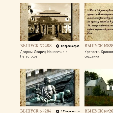
ВЫПУСК №288
ВЫПУСК №28
87 просмотров
Дворцы. Дворец Монплезир в
Крепости. Кроншт
Петергофе
создания
ВЫПУСК №284
ВЫПУСК №28
133 просмотра