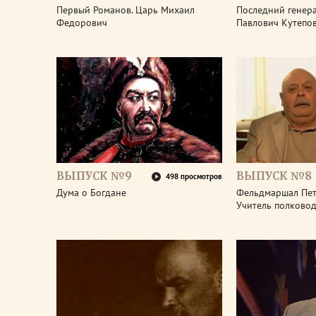
Первый Романов. Царь Михаил
Последний генера
Федорович
Павлович Кутепо
ВЫПУСК №9
ВЫПУСК №8
498 просмотров
Дума о Богдане
Фельдмаршал Пет
Учитель полково