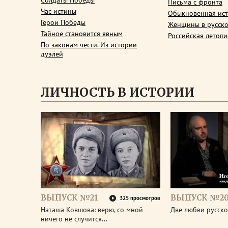
Солдаты Победы
Письма с фронта
Час истины
Обыкновенная ис
Герои Победы
Женщины в русско
Тайное становится явным
Российская летопи
По законам чести. Из истории
дуэлей
ЛИЧНОСТЬ В ИСТОРИИ
ВЫПУСК №21
ВЫПУСК №2
325 просмотров
Наташа Ковшова: верю, со мной
Две любви русско
ничего не случится...