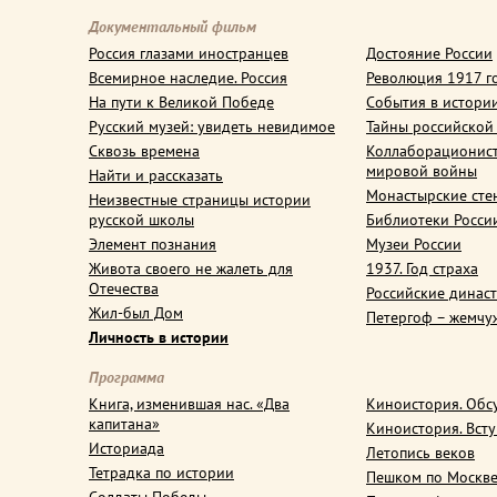
Документальный фильм
Россия глазами иностранцев
Достояние России
Всемирное наследие. Россия
Революция 1917 г
На пути к Великой Победе
События в истори
Русский музей: увидеть невидимое
Тайны российской
Сквозь времена
Коллаборационис
мировой войны
Найти и рассказать
Монастырские сте
Неизвестные страницы истории
русской школы
Библиотеки Росси
Элемент познания
Музеи России
Живота своего не жалеть для
1937. Год страха
Отечества
Российские динас
Жил-был Дом
Петергоф – жемчу
Личность в истории
Программа
Книга, изменившая нас. «Два
Киноистория. Обс
капитана»
Киноистория. Вст
Историада
Летопись веков
Тетрадка по истории
Пешком по Москв