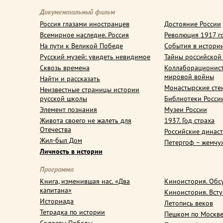
Документальный фильм
Россия глазами иностранцев
Достояние России
Всемирное наследие. Россия
Революция 1917 г
На пути к Великой Победе
События в истори
Русский музей: увидеть невидимое
Тайны российской
Сквозь времена
Коллаборационис
мировой войны
Найти и рассказать
Монастырские сте
Неизвестные страницы истории
русской школы
Библиотеки Росси
Элемент познания
Музеи России
Живота своего не жалеть для
1937. Год страха
Отечества
Российские динас
Жил-был Дом
Петергоф – жемчу
Личность в истории
Программа
Книга, изменившая нас. «Два
Киноистория. Обс
капитана»
Киноистория. Вст
Историада
Летопись веков
Тетрадка по истории
Пешком по Москв