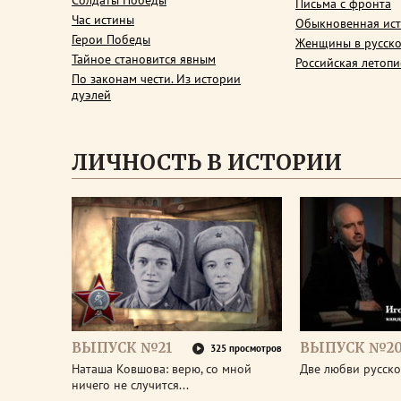
Солдаты Победы
Письма с фронта
Час истины
Обыкновенная ис
Герои Победы
Женщины в русско
Тайное становится явным
Российская летопи
По законам чести. Из истории
дуэлей
ЛИЧНОСТЬ В ИСТОРИИ
ВЫПУСК №21
ВЫПУСК №2
325 просмотров
Наташа Ковшова: верю, со мной
Две любви русско
ничего не случится...