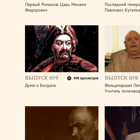
Первый Романов. Царь Михаил
Последний генера
Федорович
Павлович Кутепо
ВЫПУСК №9
ВЫПУСК №8
498 просмотров
Дума о Богдане
Фельдмаршал Пет
Учитель полково