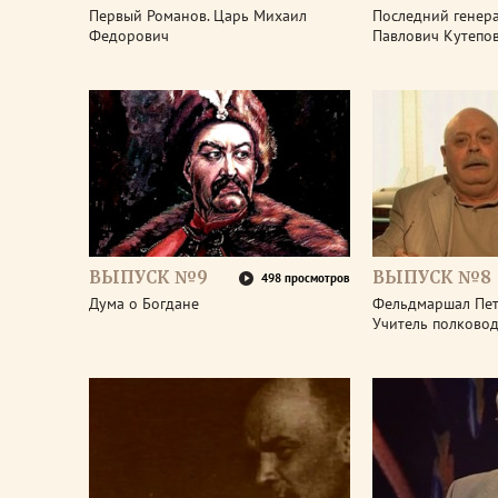
Первый Романов. Царь Михаил
Последний генера
Федорович
Павлович Кутепо
ВЫПУСК №9
ВЫПУСК №8
498 просмотров
Дума о Богдане
Фельдмаршал Пет
Учитель полково