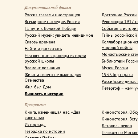
Документальный фильм
Россия глазами иностранцев
Достояние России
Всемирное наследие. Россия
Революция 1917 г
На пути к Великой Победе
События в истори
Русский музей: увидеть невидимое
Тайны российской
Сквозь времена
Коллаборационис
мировой войны
Найти и рассказать
Монастырские сте
Неизвестные страницы истории
русской школы
Библиотеки Росси
Элемент познания
Музеи России
Живота своего не жалеть для
1937. Год страха
Отечества
Российские динас
Жил-был Дом
Петергоф – жемчу
Личность в истории
Программа
Книга, изменившая нас. «Два
Киноистория. Обс
капитана»
Киноистория. Вст
Историада
Летопись веков
Тетрадка по истории
Пешком по Москв