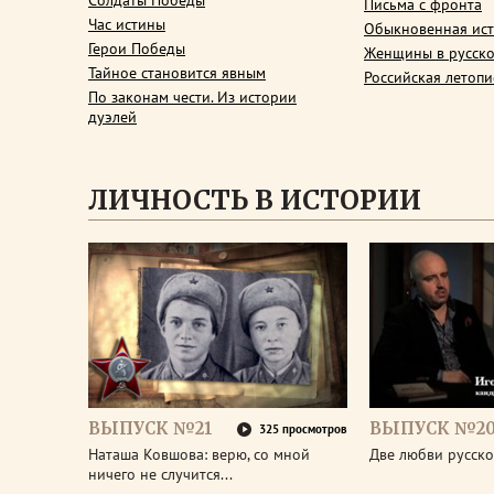
Солдаты Победы
Письма с фронта
Час истины
Обыкновенная ис
Герои Победы
Женщины в русско
Тайное становится явным
Российская летопи
По законам чести. Из истории
дуэлей
ЛИЧНОСТЬ В ИСТОРИИ
ВЫПУСК №21
ВЫПУСК №2
325 просмотров
Наташа Ковшова: верю, со мной
Две любви русско
ничего не случится...