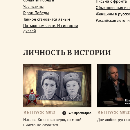
Солдаты Победы
Письма с фронта
Час истины
Обыкновенная ис
Герои Победы
Женщины в русско
Тайное становится явным
Российская летопи
По законам чести. Из истории
дуэлей
ЛИЧНОСТЬ В ИСТОРИИ
ВЫПУСК №21
ВЫПУСК №2
325 просмотров
Наташа Ковшова: верю, со мной
Две любви русско
ничего не случится...