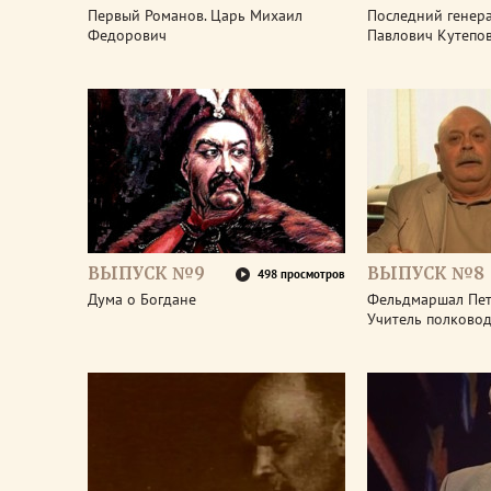
Первый Романов. Царь Михаил
Последний генера
Федорович
Павлович Кутепо
ВЫПУСК №9
ВЫПУСК №8
498 просмотров
Дума о Богдане
Фельдмаршал Пет
Учитель полково