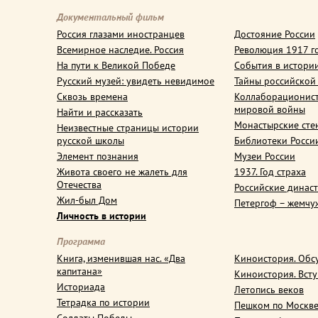
Документальный фильм
Россия глазами иностранцев
Достояние России
Всемирное наследие. Россия
Революция 1917 г
На пути к Великой Победе
События в истори
Русский музей: увидеть невидимое
Тайны российской
Сквозь времена
Коллаборационис
мировой войны
Найти и рассказать
Монастырские сте
Неизвестные страницы истории
русской школы
Библиотеки Росси
Элемент познания
Музеи России
Живота своего не жалеть для
1937. Год страха
Отечества
Российские динас
Жил-был Дом
Петергоф – жемчу
Личность в истории
Программа
Книга, изменившая нас. «Два
Киноистория. Обс
капитана»
Киноистория. Вст
Историада
Летопись веков
Тетрадка по истории
Пешком по Москв