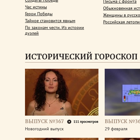
Солдаты Победы
Письма с фронта
Час истины
Обыкновенная ис
Герои Победы
Женщины в русско
Тайное становится явным
Российская летопи
По законам чести. Из истории
дуэлей
ИСТОРИЧЕСКИЙ ГОРОСКОП
ВЫПУСК №367
ВЫПУСК №3
111 просмотров
Новогодний выпуск
29 февраля