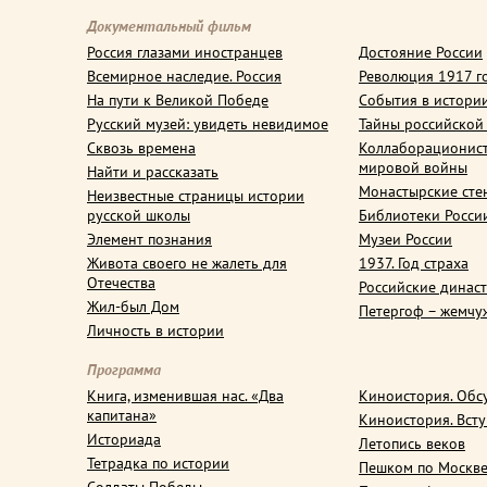
Документальный фильм
Россия глазами иностранцев
Достояние России
Всемирное наследие. Россия
Революция 1917 г
На пути к Великой Победе
События в истори
Русский музей: увидеть невидимое
Тайны российской
Сквозь времена
Коллаборационис
мировой войны
Найти и рассказать
Монастырские сте
Неизвестные страницы истории
русской школы
Библиотеки Росси
Элемент познания
Музеи России
Живота своего не жалеть для
1937. Год страха
Отечества
Российские динас
Жил-был Дом
Петергоф – жемчу
Личность в истории
Программа
Книга, изменившая нас. «Два
Киноистория. Обс
капитана»
Киноистория. Вст
Историада
Летопись веков
Тетрадка по истории
Пешком по Москв