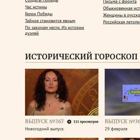
Солдаты Победы
Письма с фронта
Час истины
Обыкновенная ис
Герои Победы
Женщины в русско
Тайное становится явным
Российская летопи
По законам чести. Из истории
дуэлей
ИСТОРИЧЕСКИЙ ГОРОСКОП
ВЫПУСК №367
ВЫПУСК №3
111 просмотров
Новогодний выпуск
29 февраля