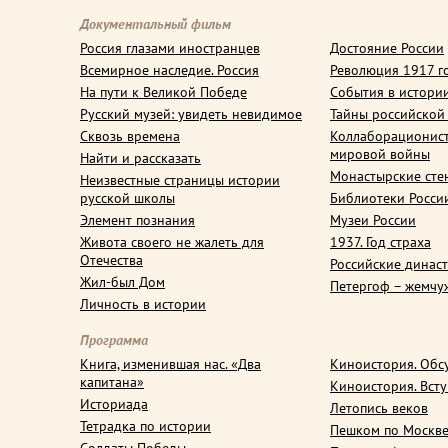
Документальный фильм
Россия глазами иностранцев
Достояние России
Всемирное наследие. Россия
Революция 1917 г
На пути к Великой Победе
События в истори
Русский музей: увидеть невидимое
Тайны российской
Сквозь времена
Коллаборационис
мировой войны
Найти и рассказать
Монастырские сте
Неизвестные страницы истории
русской школы
Библиотеки Росси
Элемент познания
Музеи России
Живота своего не жалеть для
1937. Год страха
Отечества
Российские динас
Жил-был Дом
Петергоф – жемчу
Личность в истории
Программа
Книга, изменившая нас. «Два
Киноистория. Обс
капитана»
Киноистория. Вст
Историада
Летопись веков
Тетрадка по истории
Пешком по Москв