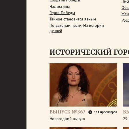
Солдаты Победы
Пис
Час истины
Обы
Герои Победы
Жен
Тайное становится явным
Рос
По законам чести. Из истории
дуэлей
ИСТОРИЧЕСКИЙ ГОР
ВЫПУСК №367
В
111 просмотров
Новогодний выпуск
29