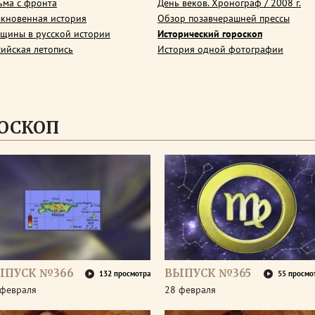
ьма с фронта
День веков. Хронограф / 2008 г.
кновенная история
Обзор позавчерашней прессы
щины в русской истории
Исторический гороскоп
сийская летопись
История одной фотографии
ОСКОП
ЫПУСК №366
ВЫПУСК №365
132 просмотра
55 просмо
 февраля
28 февраля