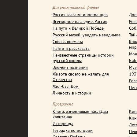
Документальный фильм
Россия глазами иностранцев
Дос
Всемирное наследие. Россия
Рев
На пути к Великой Победе
Соб
Русский музей: увидеть невидимое
Тай
Сквозь времена
Кол
мир
Найти и рассказать
Мон
Неизвестные страницы истории
русской школы
Биб
Элемент познания
Муз
Живота своего не жалеть для
1937
Отечества
Рос
Жил-был Дом
Пет
Личность в истории
Программа
Книга, изменившая нас. «Два
Кин
капитана»
Кин
Историада
Лет
Тетрадка по истории
Пеш