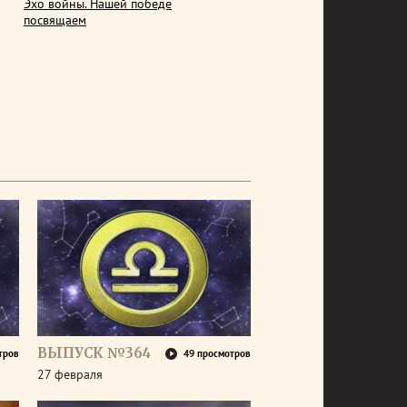
Эхо войны. Нашей победе
посвящаем
ВЫПУСК №364
тров
49 просмотров
27 февраля