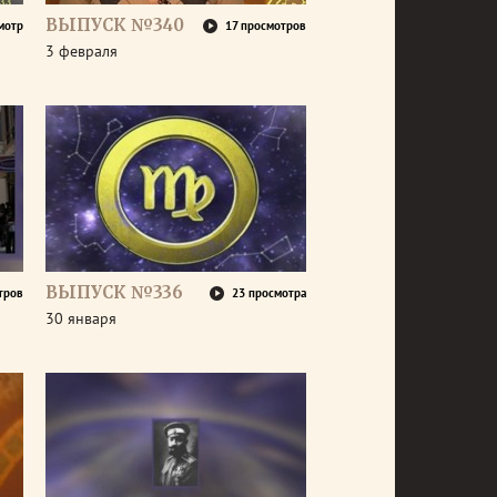
ВЫПУСК №340
мотр
17 просмотров
3 февраля
ВЫПУСК №336
тров
23 просмотра
30 января