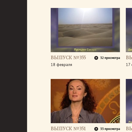
ВЫПУСК №355
В
32 просмотра
18 февраля
17
ВЫПУСК №351
В
33 просмотра