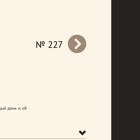
№ 227
prev
дый день и об