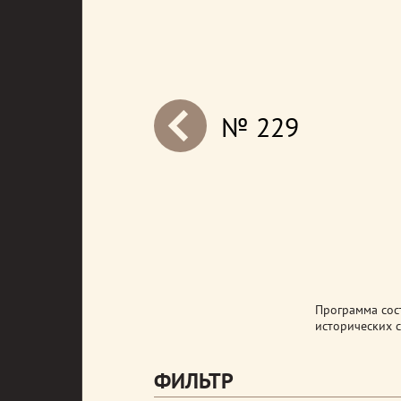
№ 229
next
Программа сост
исторических с
ФИЛЬТР