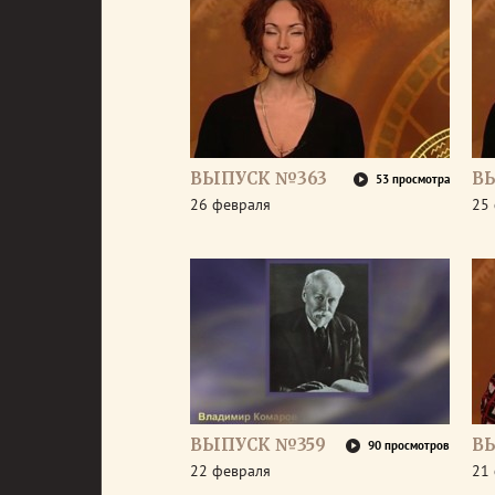
ВЫПУСК №363
В
53 просмотра
26 февраля
25
ВЫПУСК №359
В
90 просмотров
22 февраля
21