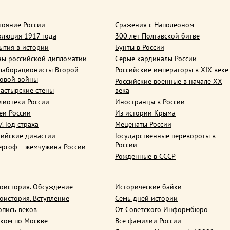
тояние России
Сражения с Наполеоном
олюция 1917 года
300 лет Полтавской битве
ытия в истории
Бунты в России
ны российской дипломатии
Серые кардиналы России
лаборационисты Второй
Российские императоры в XIX веке
овой войны
Российские военные в начале ХХ
астырские стены
века
лиотеки России
Иностранцы в России
еи России
Из истории Крыма
. Год страха
Меценаты России
сийские династии
Государственные перевороты в
России
ергоф – жемчужина России
Рожденные в СССР
оистория. Обсуждение
Исторические байки
оистория. Вступление
Семь дней истории
опись веков
От Советского Информбюро
ком по Москве
Все фамилии России