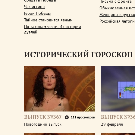
Солдаты Победы
Письма с фронта
Час истины
Обыкновенная ис
Герои Победы
Женщины в русско
Тайное становится явным
Российская летопи
По законам чести. Из истории
дуэлей
ИСТОРИЧЕСКИЙ ГОРОСКОП
ВЫПУСК №367
ВЫПУСК №3
111 просмотров
Новогодний выпуск
29 февраля