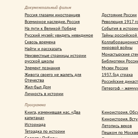
Документальный фильм
Россия глазами иностранцев
Достояние России
Всемирное наследие. Россия
Революция 1917 г
На пути к Великой Победе
События в истори
Русский музей: увидеть невидимое
Тайны российской
Сквозь времена
Коллаборационис
мировой войны
Найти и рассказать
Монастырские сте
Неизвестные страницы истории
русской школы
Библиотеки Росси
Элемент познания
Музеи России
Живота своего не жалеть для
1937. Год страха
Отечества
Российские динас
Жил-был Дом
Петергоф – жемчу
Личность в истории
Программа
Книга, изменившая нас. «Два
Киноистория. Обс
капитана»
Киноистория. Вст
Историада
Летопись веков
Тетрадка по истории
Пешком по Москв