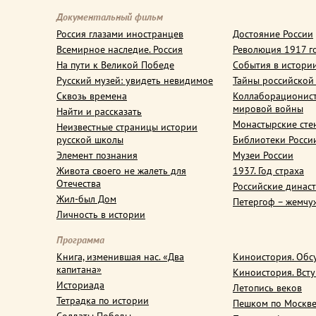
Документальный фильм
Россия глазами иностранцев
Достояние России
Всемирное наследие. Россия
Революция 1917 г
На пути к Великой Победе
События в истори
Русский музей: увидеть невидимое
Тайны российской
Сквозь времена
Коллаборационис
мировой войны
Найти и рассказать
Монастырские сте
Неизвестные страницы истории
русской школы
Библиотеки Росси
Элемент познания
Музеи России
Живота своего не жалеть для
1937. Год страха
Отечества
Российские динас
Жил-был Дом
Петергоф – жемчу
Личность в истории
Программа
Книга, изменившая нас. «Два
Киноистория. Обс
капитана»
Киноистория. Вст
Историада
Летопись веков
Тетрадка по истории
Пешком по Москв