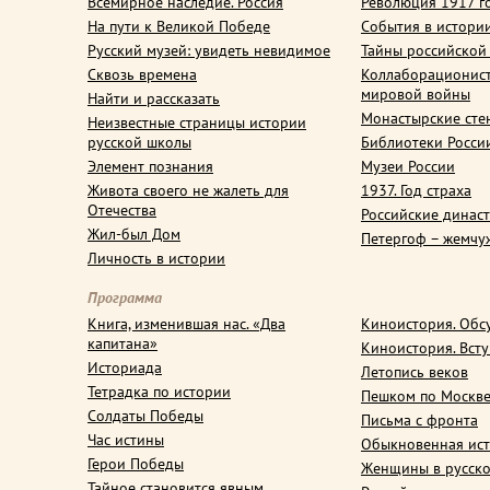
Всемирное наследие. Россия
Революция 1917 г
На пути к Великой Победе
События в истори
Русский музей: увидеть невидимое
Тайны российской
Сквозь времена
Коллаборационис
мировой войны
Найти и рассказать
Монастырские сте
Неизвестные страницы истории
русской школы
Библиотеки Росси
Элемент познания
Музеи России
Живота своего не жалеть для
1937. Год страха
Отечества
Российские динас
Жил-был Дом
Петергоф – жемчу
Личность в истории
Программа
Книга, изменившая нас. «Два
Киноистория. Обс
капитана»
Киноистория. Вст
Историада
Летопись веков
Тетрадка по истории
Пешком по Москв
Солдаты Победы
Письма с фронта
Час истины
Обыкновенная ис
Герои Победы
Женщины в русско
Тайное становится явным