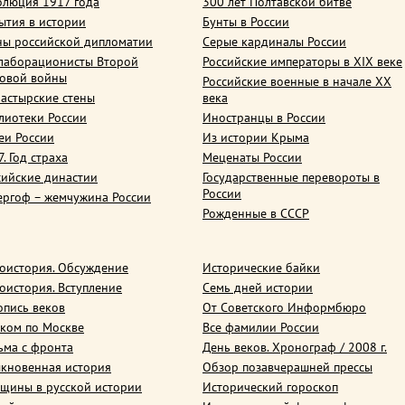
олюция 1917 года
300 лет Полтавской битве
ытия в истории
Бунты в России
ны российской дипломатии
Серые кардиналы России
лаборационисты Второй
Российские императоры в XIX веке
овой войны
Российские военные в начале ХХ
астырские стены
века
лиотеки России
Иностранцы в России
еи России
Из истории Крыма
. Год страха
Меценаты России
сийские династии
Государственные перевороты в
России
ергоф – жемчужина России
Рожденные в СССР
оистория. Обсуждение
Исторические байки
оистория. Вступление
Семь дней истории
опись веков
От Советского Информбюро
ком по Москве
Все фамилии России
ьма с фронта
День веков. Хронограф / 2008 г.
кновенная история
Обзор позавчерашней прессы
щины в русской истории
Исторический гороскоп