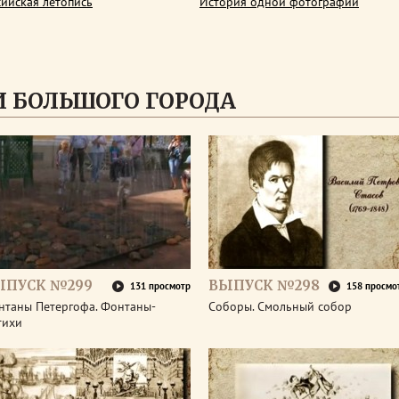
сийская летопись
История одной фотографии
 БОЛЬШОГО ГОРОДА
ЫПУСК №299
ВЫПУСК №298
131 просмотр
158 просмо
нтаны Петергофа. Фонтаны-
Соборы. Смольный собор
тихи