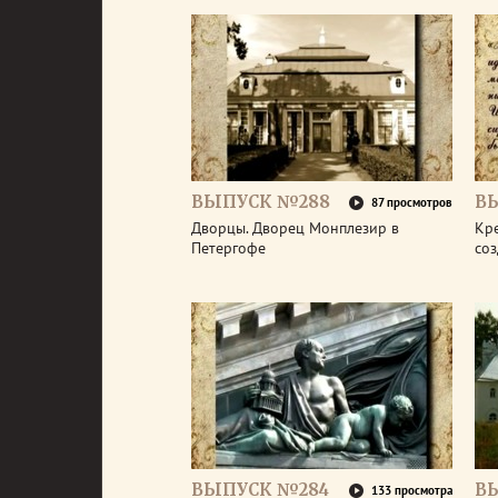
ВЫПУСК №288
В
87 просмотров
Дворцы. Дворец Монплезир в
Кре
Петергофе
со
ВЫПУСК №284
В
133 просмотра