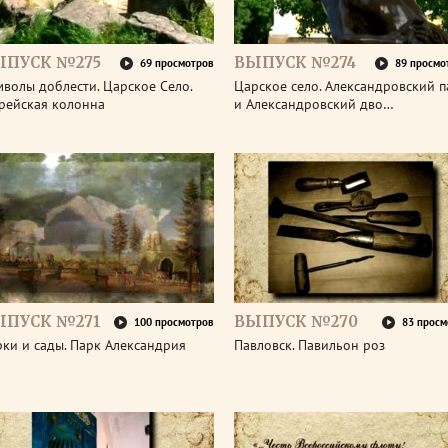
ЫПУСК №275
ВЫПУСК №274
69 просмотров
89 просмо
волы доблести. Царское Село.
Царское село. Александровский п
рейская колонна
и Александровский дво…
ЫПУСК №271
ВЫПУСК №270
100 просмотров
83 просм
ки и сады. Парк Александрия
Павловск. Павильон роз