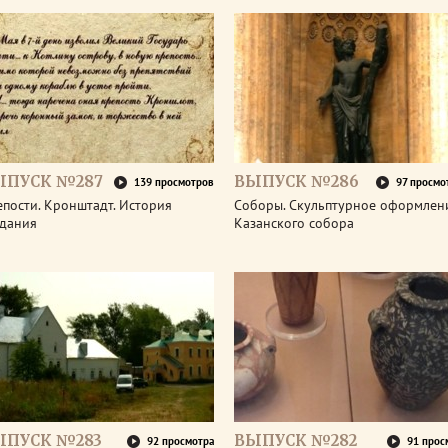
ЫПУСК №287
ВЫПУСК №286
139 просмотров
97 просмо
пости. Кронштадт. История
Соборы. Скульптурное оформлен
здания
Казанского собора
ЫПУСК №283
ВЫПУСК №282
92 просмотра
91 прос