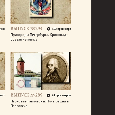
ВЫПУСК №293
тров
102 просмотра
Пригороды Петербурга. Кронштадт.
Боевая летопись
ВЫПУСК №289
мотр
78 просмотров
Парковые павильоны. Пиль-башня в
Павловске