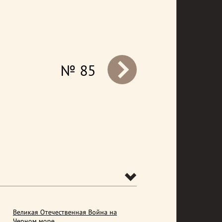
№ 85
prev
Великая Отечественная Война на
Черном море