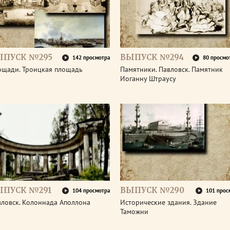
ЫПУСК №295
ВЫПУСК №294
142 просмотра
80 просмо
ощади. Троицкая площадь
Памятники. Павловск. Памятник
Иоганну Штраусу
ЫПУСК №291
ВЫПУСК №290
104 просмотра
101 прос
вловск. Колоннада Аполлона
Исторические здания. Здание
Таможни