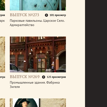
ВЫПУСК №273
тров
101 просмотр
арк
Парковые павильоны. Царское Село.
Адмиралтейство
ВЫПУСК №269
отра
125 просмотров
Промышленные здания. Фабрика
Зигеля