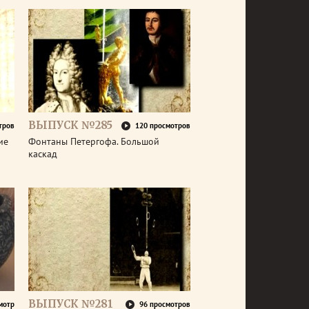
ВЫПУСК №285
тров
120 просмотров
ие
Фонтаны Петергофа. Большой
каскад
ВЫПУСК №281
мотр
96 просмотров