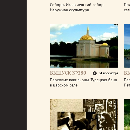
Соборы. Исаакиевский собор.
Пр
Наружная скульптура
се
ВЫПУСК №280
В
84 просмотра
Парковые павильоны. Турецкая баня
Пар
в царском селе
Пе