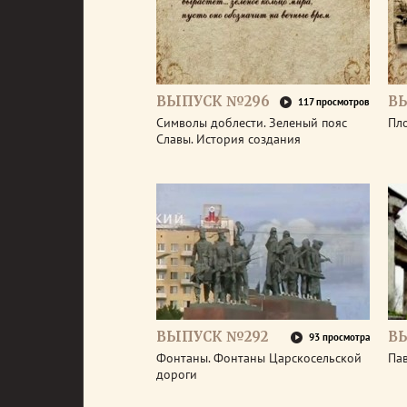
ВЫПУСК №296
В
117 просмотров
Символы доблести. Зеленый пояс
Пл
Славы. История создания
ВЫПУСК №292
В
93 просмотра
Фонтаны. Фонтаны Царскосельской
Па
дороги