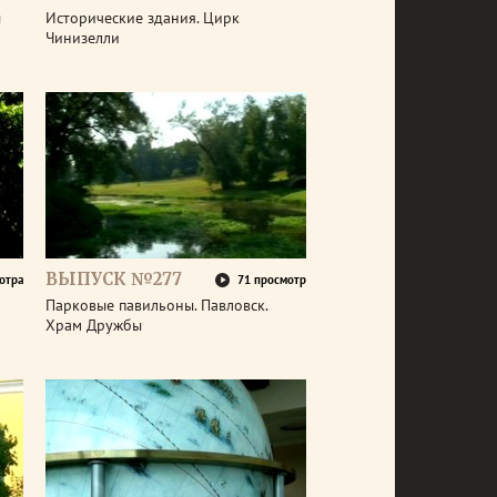
ы
Исторические здания. Цирк
Чинизелли
ВЫПУСК №277
отра
71 просмотр
Парковые павильоны. Павловск.
Храм Дружбы