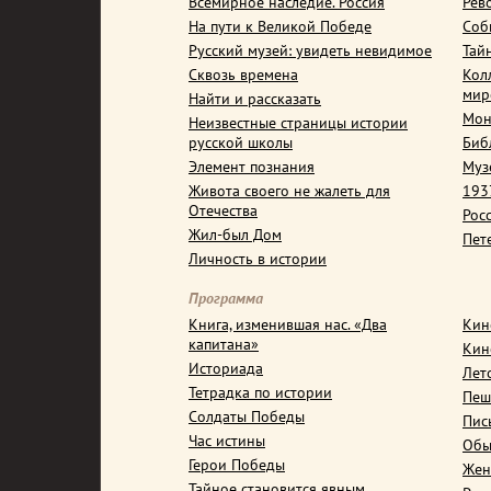
Всемирное наследие. Россия
Рев
На пути к Великой Победе
Соб
Русский музей: увидеть невидимое
Тай
Сквозь времена
Кол
мир
Найти и рассказать
Мон
Неизвестные страницы истории
русской школы
Биб
Элемент познания
Муз
Живота своего не жалеть для
1937
Отечества
Рос
Жил-был Дом
Пет
Личность в истории
Программа
Книга, изменившая нас. «Два
Кин
капитана»
Кин
Историада
Лет
Тетрадка по истории
Пеш
Солдаты Победы
Пис
Час истины
Обы
Герои Победы
Жен
Тайное становится явным