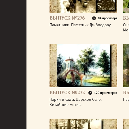
ВЫПУСК №276
В
84 просмотра
Памятники. Памятник Грибоедову
Сим
Мо
ВЫПУСК №272
В
120 просмотров
Парки и сады. Царское Село.
Пар
Китайские мотивы