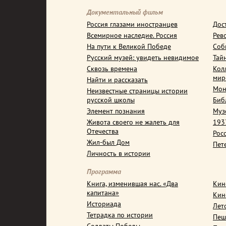
Документальный фильм
Россия глазами иностранцев
Дос
Всемирное наследие. Россия
Рев
На пути к Великой Победе
Соб
Русский музей: увидеть невидимое
Тай
Сквозь времена
Кол
мир
Найти и рассказать
Мон
Неизвестные страницы истории
русской школы
Биб
Элемент познания
Муз
Живота своего не жалеть для
1937
Отечества
Рос
Жил-был Дом
Пет
Личность в истории
Программа
Книга, изменившая нас. «Два
Кин
капитана»
Кин
Историада
Лет
Тетрадка по истории
Пеш