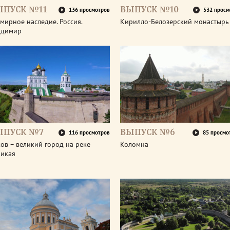
ЫПУСК №11
ВЫПУСК №10
136 просмотров
532 просм
мирное наследие. Россия.
Кирилло-Белозерский монастырь
адимир
ЫПУСК №7
ВЫПУСК №6
116 просмотров
85 просмо
ов – великий город на реке
Коломна
ликая