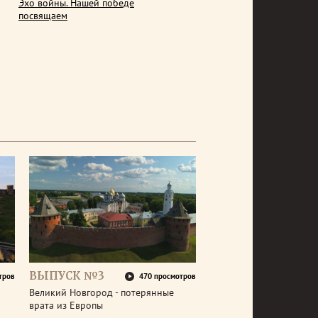
Эхо войны. Нашей победе
посвящаем
ВЫПУСК №3
тров
470 просмотров
Великий Новгород - потерянные
врата из Европы