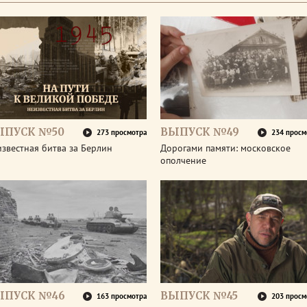
ЫПУСК №50
ВЫПУСК №49
273 просмотра
234 просм
звестная битва за Берлин
Дорогами памяти: московское
ополчение
ЫПУСК №46
ВЫПУСК №45
163 просмотра
203 просм