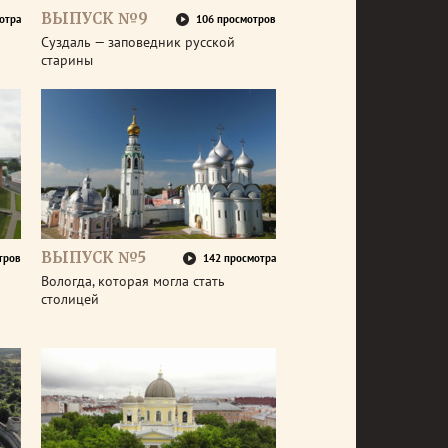
ВЫПУСК №9
отра
106 просмотров
Суздаль — заповедник русской
старины
ВЫПУСК №5
тров
142 просмотра
Вологда, которая могла стать
столицей