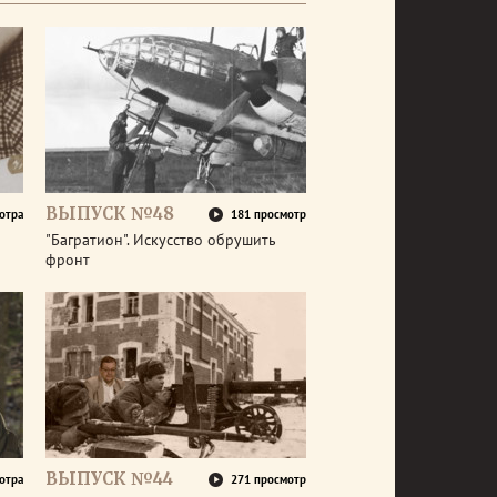
ВЫПУСК №48
отра
181 просмотр
"Багратион". Искусство обрушить
фронт
ВЫПУСК №44
отра
271 просмотр