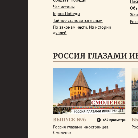
Солдаты Победы
Пис
Час истины
Обы
Герои Победы
Жен
Тайное становится явным
Рос
По законам чести. Из истории
дуэлей
РОССИЯ ГЛАЗАМИ И
ВЫПУСК №6
В
632 просмотра
Россия глазами иностранцев.
Рос
Смоленск