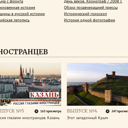
ьма с фронта
День веков. Хронограф / 2008 г.
кновенная история
Обзор позавчерашней прессы
щины в русской истории
Исторический гороскоп
сийская летопись
История одной фотографии
НОСТРАНЦЕВ
ЫПУСК №5
ВЫПУСК №4
163 просмотра
247 просмо
сия глазами иностранцев. Казань
Этот загадочный Крым