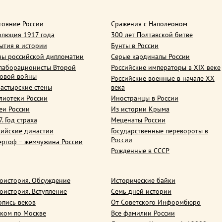
тояние России
Сражения с Наполеоном
олюция 1917 года
300 лет Полтавской битве
ытия в истории
Бунты в России
ны российской дипломатии
Серые кардиналы России
лаборационисты Второй
Российские императоры в XIX веке
овой войны
Российские военные в начале ХХ
астырские стены
века
лиотеки России
Иностранцы в России
еи России
Из истории Крыма
. Год страха
Меценаты России
сийские династии
Государственные перевороты в
России
ергоф – жемчужина России
Рожденные в СССР
оистория. Обсуждение
Исторические байки
оистория. Вступление
Семь дней истории
опись веков
От Советского Информбюро
ком по Москве
Все фамилии России