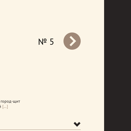
№ 5
prev
 город-щит
й
[…]