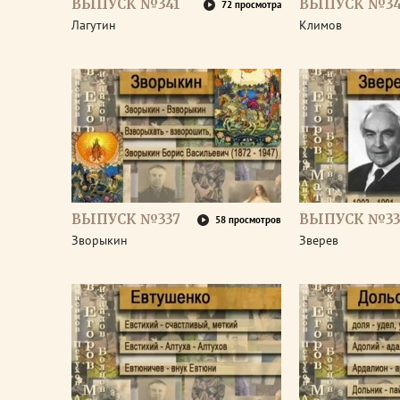
ВЫПУСК №341
ВЫПУСК №3
72 просмотра
Лагутин
Климов
ВЫПУСК №337
ВЫПУСК №33
58 просмотров
Зворыкин
Зверев