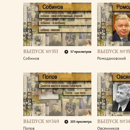
ВЫПУСК №353
ВЫПУСК №35
37 просмотров
Собинов
Ромодановский
ВЫПУСК №349
ВЫПУСК №3
203 просмотра
Попов
Овсянников