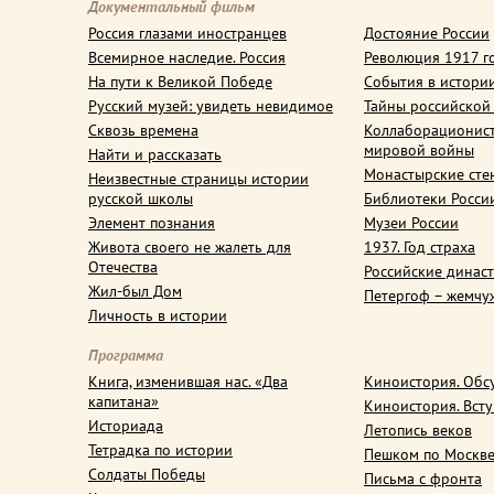
Документальный фильм
Россия глазами иностранцев
Достояние России
Всемирное наследие. Россия
Революция 1917 г
На пути к Великой Победе
События в истори
Русский музей: увидеть невидимое
Тайны российской
Сквозь времена
Коллаборационис
мировой войны
Найти и рассказать
Монастырские сте
Неизвестные страницы истории
русской школы
Библиотеки Росси
Элемент познания
Музеи России
Живота своего не жалеть для
1937. Год страха
Отечества
Российские динас
Жил-был Дом
Петергоф – жемчу
Личность в истории
Программа
Книга, изменившая нас. «Два
Киноистория. Обс
капитана»
Киноистория. Вст
Историада
Летопись веков
Тетрадка по истории
Пешком по Москв
Солдаты Победы
Письма с фронта