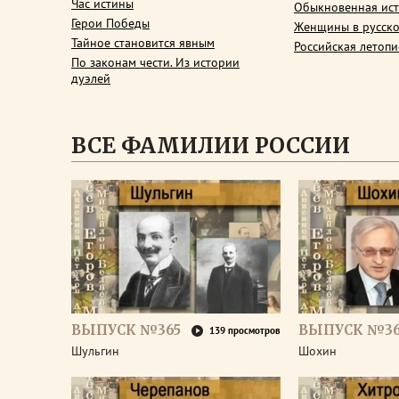
Час истины
Обыкновенная ис
Герои Победы
Женщины в русско
Тайное становится явным
Российская летопи
По законам чести. Из истории
дуэлей
ВСЕ ФАМИЛИИ РОССИИ
ВЫПУСК №365
ВЫПУСК №3
139 просмотров
Шульгин
Шохин