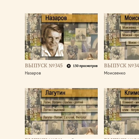
ВЫПУСК №345
ВЫПУСК №34
130 просмотров
Назаров
Моисеенко