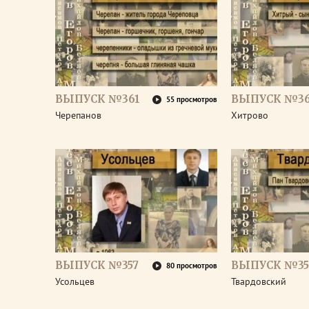
ВЫПУСК №361
ВЫПУСК №3
55 просмотров
Черепанов
Хитрово
ВЫПУСК №357
ВЫПУСК №35
80 просмотров
Усольцев
Твардовский