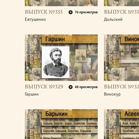
ВЫПУСК №333
ВЫПУСК №33
76 просмотров
Евтушенко
Дольский
ВЫПУСК №329
ВЫПУСК №32
48 просмотров
Гаршин
Винокур