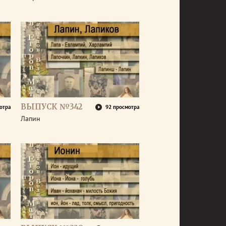
ВЫПУСК №342
отра
92 просмотра
Лапин