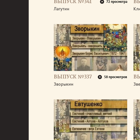
ВЫПУСК №341
В
72 просмотра
Лагутин
Кл
ВЫПУСК №337
В
58 просмотров
Зворыкин
Зв