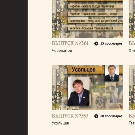
ВЫПУСК №361
В
55 просмотров
Черепанов
Хи
ВЫПУСК №357
В
80 просмотров
Усольцев
Тв