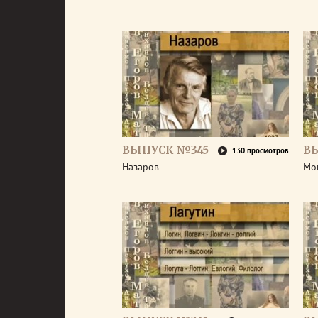
ВЫПУСК №345
В
130 просмотров
Назаров
Мо