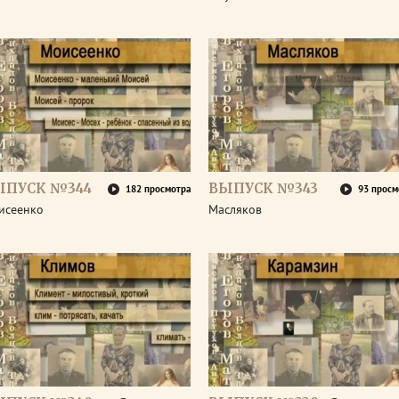
ЫПУСК №344
ВЫПУСК №343
182 просмотра
93 просм
исеенко
Масляков