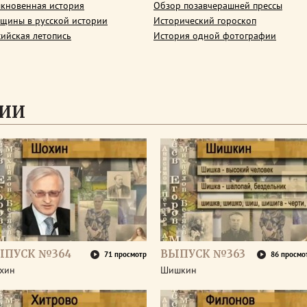
кновенная история
Обзор позавчерашней прессы
щины в русской истории
Исторический гороскоп
сийская летопись
История одной фотографии
СИИ
ЫПУСК №364
ВЫПУСК №363
71 просмотр
86 просмо
хин
Шишкин