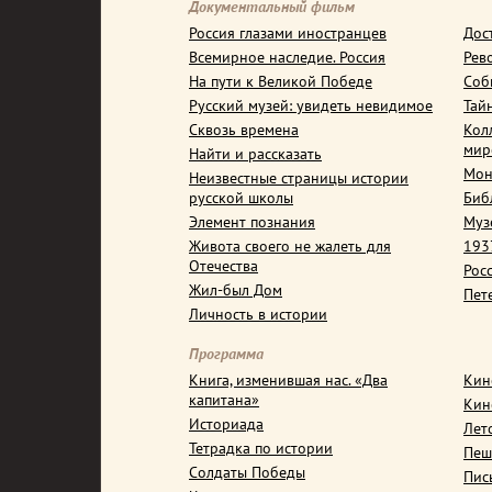
Документальный фильм
Россия глазами иностранцев
Дос
Всемирное наследие. Россия
Рев
На пути к Великой Победе
Соб
Русский музей: увидеть невидимое
Тай
Сквозь времена
Кол
мир
Найти и рассказать
Мон
Неизвестные страницы истории
русской школы
Биб
Элемент познания
Муз
Живота своего не жалеть для
1937
Отечества
Рос
Жил-был Дом
Пет
Личность в истории
Программа
Книга, изменившая нас. «Два
Кин
капитана»
Кин
Историада
Лет
Тетрадка по истории
Пеш
Солдаты Победы
Пис