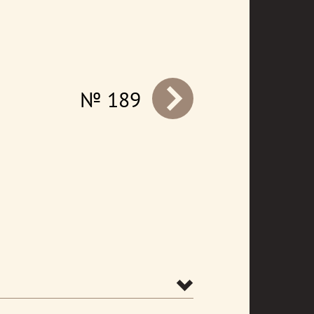
№ 189
prev