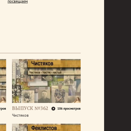
посвящаем
ВЫПУСК №362
тров
106 просмотров
Чистяков