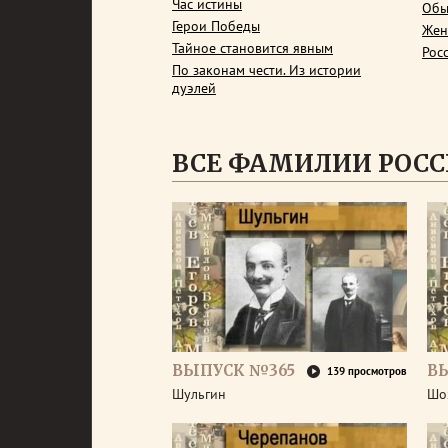
Час истины
Обы
Герои Победы
Жен
Тайное становится явным
Рос
По законам чести. Из истории
дуэлей
ВСЕ ФАМИЛИИ РОС
ВЫПУСК №365
В
139 просмотров
Шульгин
Шо