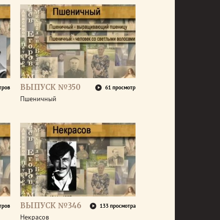
ВЫПУСК №350
тров
61 просмотр
Пшеничный
ВЫПУСК №346
тров
133 просмотра
Некрасов