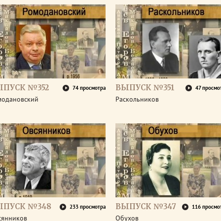
ЫПУСК №352
ВЫПУСК №351
74 просмотра
47 просмо
модановский
Раскольников
ЫПУСК №348
ВЫПУСК №347
233 просмотра
116 просмо
сянников
Обухов