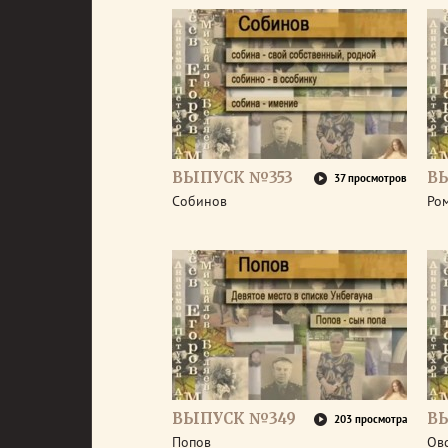
ВЫПУСК №353
В
37 просмотров
Собинов
Ро
ВЫПУСК №349
В
203 просмотра
Попов
Ов