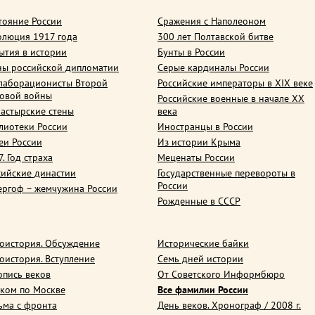
тояние России
Сражения с Наполеоном
олюция 1917 года
300 лет Полтавской битве
ытия в истории
Бунты в России
ны российской дипломатии
Серые кардиналы России
лаборационисты Второй
Российские императоры в XIX веке
овой войны
Российские военные в начале ХХ
астырские стены
века
лиотеки России
Иностранцы в России
еи России
Из истории Крыма
. Год страха
Меценаты России
сийские династии
Государственные перевороты в
России
ергоф – жемчужина России
Рожденные в СССР
оистория. Обсуждение
Исторические байки
оистория. Вступление
Семь дней истории
опись веков
От Советского Информбюро
ком по Москве
Все фамилии России
ьма с фронта
День веков. Хронограф / 2008 г.