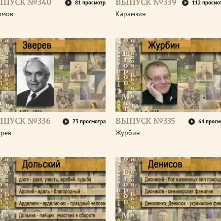
ЫПУСК №340
ВЫПУСК №339
81 просмотр
112 просмо
имов
Карамзин
ЫПУСК №336
ВЫПУСК №335
73 просмотра
64 просм
ерев
Журбин