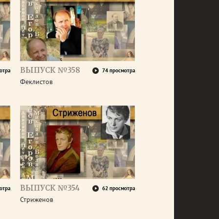
ВЫПУСК №358
отра
74 просмотра
Феклистов
ВЫПУСК №354
отра
62 просмотра
Стриженов