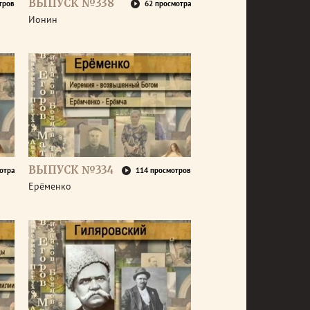
ВЫПУСК №338
тров
62 просмотра
Ионин
ВЫПУСК №334
отра
114 просмотров
Ерёменко