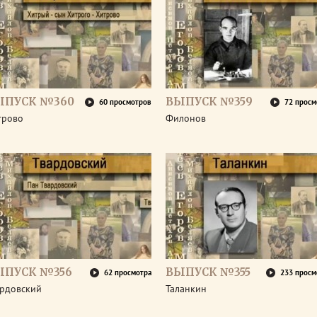
ЫПУСК №360
ВЫПУСК №359
60 просмотров
72 просм
трово
Филонов
ЫПУСК №356
ВЫПУСК №355
62 просмотра
233 просм
ардовский
Таланкин