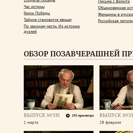
Солдаты Победы
Письма с фронта
Час истины
Обыкновенная ис
Герои Победы
Женщины в русско
Тайное становится явным
Российская летопи
По законам чести. Из истории
дуэлей
ОБЗОР ПОЗАВЧЕРАШНЕЙ П
ВЫПУСК №335
ВЫПУСК №33
293 просмотра
1 марта
28 февраля