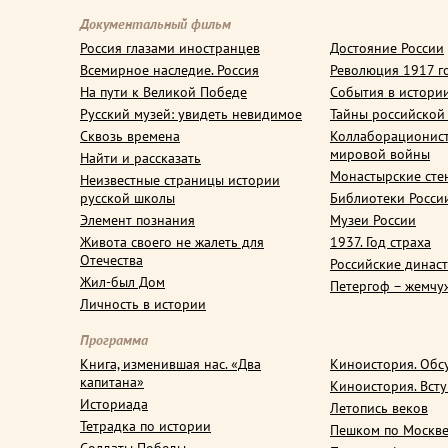
Документальный фильм
Россия глазами иностранцев
Достояние России
Всемирное наследие. Россия
Революция 1917 г
На пути к Великой Победе
События в истори
Русский музей: увидеть невидимое
Тайны российской
Сквозь времена
Коллаборационис
мировой войны
Найти и рассказать
Монастырские сте
Неизвестные страницы истории
русской школы
Библиотеки Росси
Элемент познания
Музеи России
Живота своего не жалеть для
1937. Год страха
Отечества
Российские динас
Жил-был Дом
Петергоф – жемчу
Личность в истории
Программа
Книга, изменившая нас. «Два
Киноистория. Обс
капитана»
Киноистория. Вст
Историада
Летопись веков
Тетрадка по истории
Пешком по Москв