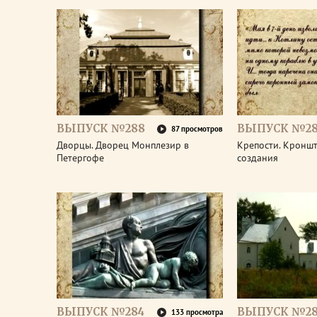
ВЫПУСК №288
ВЫПУСК №28
87 просмотров
Дворцы. Дворец Монплезир в
Крепости. Кроншт
Петергофе
создания
ВЫПУСК №284
ВЫПУСК №28
133 просмотра