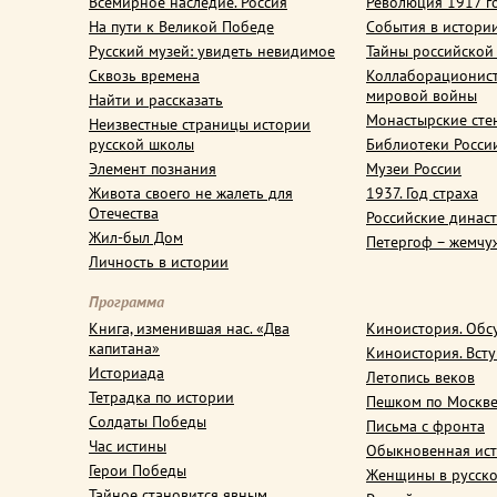
Всемирное наследие. Россия
Революция 1917 г
На пути к Великой Победе
События в истори
Русский музей: увидеть невидимое
Тайны российской
Сквозь времена
Коллаборационис
мировой войны
Найти и рассказать
Монастырские сте
Неизвестные страницы истории
русской школы
Библиотеки Росси
Элемент познания
Музеи России
Живота своего не жалеть для
1937. Год страха
Отечества
Российские динас
Жил-был Дом
Петергоф – жемчу
Личность в истории
Программа
Книга, изменившая нас. «Два
Киноистория. Обс
капитана»
Киноистория. Вст
Историада
Летопись веков
Тетрадка по истории
Пешком по Москв
Солдаты Победы
Письма с фронта
Час истины
Обыкновенная ис
Герои Победы
Женщины в русско
Тайное становится явным