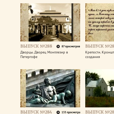
ВЫПУСК №288
ВЫПУСК №28
87 просмотров
Дворцы. Дворец Монплезир в
Крепости. Кроншт
Петергофе
создания
ВЫПУСК №284
ВЫПУСК №28
133 просмотра