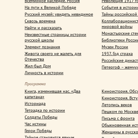
Всемирное наследие. Россия
Революция 1917 г
На пути к Великой Победе
События в истори
Русский музей: увидеть невидимое
Тайны российской
Сквозь времена
Коллаборационис
мировой войны
Найти и рассказать
Монастырские сте
Неизвестные страницы истории
русской школы
Библиотеки Росси
Элемент познания
Музеи России
Живота своего не жалеть для
1937. Год страха
Отечества
Российские динас
Жил-был Дом
Петергоф – жемчу
Личность в истории
Программа
Книга, изменившая нас. «Два
Киноистория. Обс
капитана»
Киноистория. Вст
Историада
Летопись веков
Тетрадка по истории
Пешком по Москв
Солдаты Победы
Письма с фронта
Час истины
Обыкновенная ис
Герои Победы
Женщины в русско
Тайное становится явным