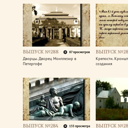
ВЫПУСК №288
ВЫПУСК №28
87 просмотров
Дворцы. Дворец Монплезир в
Крепости. Кроншт
Петергофе
создания
ВЫПУСК №284
ВЫПУСК №28
133 просмотра