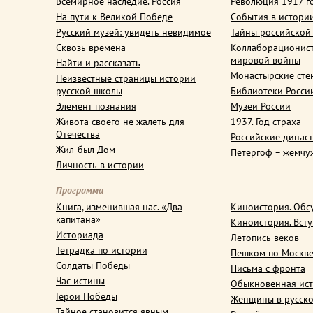
Всемирное наследие. Россия
Революция 1917 г
На пути к Великой Победе
События в истори
Русский музей: увидеть невидимое
Тайны российской
Сквозь времена
Коллаборационис
мировой войны
Найти и рассказать
Монастырские сте
Неизвестные страницы истории
русской школы
Библиотеки Росси
Элемент познания
Музеи России
Живота своего не жалеть для
1937. Год страха
Отечества
Российские динас
Жил-был Дом
Петергоф – жемчу
Личность в истории
Программа
Книга, изменившая нас. «Два
Киноистория. Обс
капитана»
Киноистория. Вст
Историада
Летопись веков
Тетрадка по истории
Пешком по Москв
Солдаты Победы
Письма с фронта
Час истины
Обыкновенная ис
Герои Победы
Женщины в русско
Тайное становится явным