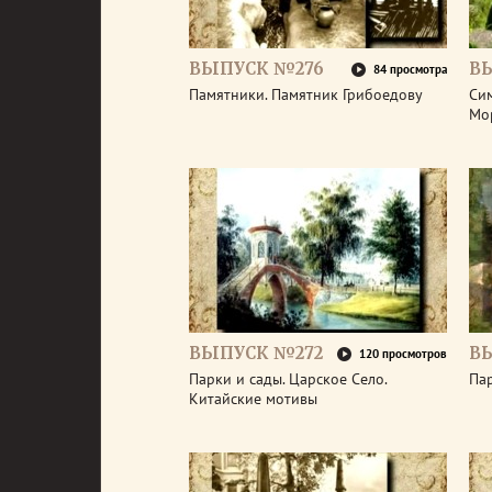
ВЫПУСК №276
В
84 просмотра
Памятники. Памятник Грибоедову
Сим
Мо
ВЫПУСК №272
В
120 просмотров
Парки и сады. Царское Село.
Пар
Китайские мотивы