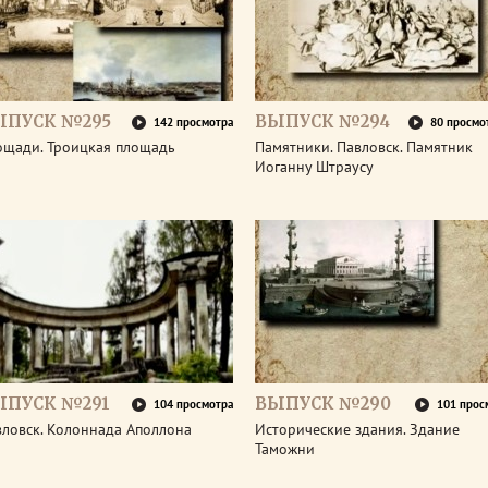
ЫПУСК №295
ВЫПУСК №294
142 просмотра
80 просмо
ощади. Троицкая площадь
Памятники. Павловск. Памятник
Иоганну Штраусу
ЫПУСК №291
ВЫПУСК №290
104 просмотра
101 прос
вловск. Колоннада Аполлона
Исторические здания. Здание
Таможни