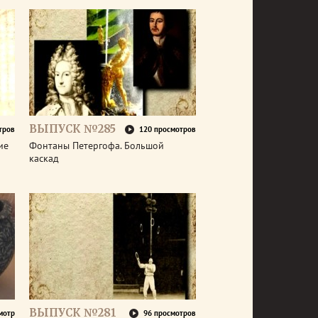
ВЫПУСК №285
тров
120 просмотров
ие
Фонтаны Петергофа. Большой
каскад
ВЫПУСК №281
мотр
96 просмотров