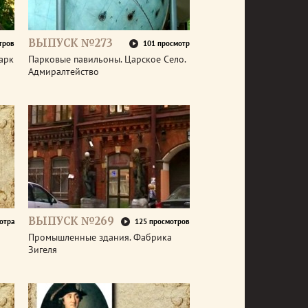
ВЫПУСК №273
тров
101 просмотр
арк
Парковые павильоны. Царское Село.
Адмиралтейство
ВЫПУСК №269
отра
125 просмотров
Промышленные здания. Фабрика
Зигеля