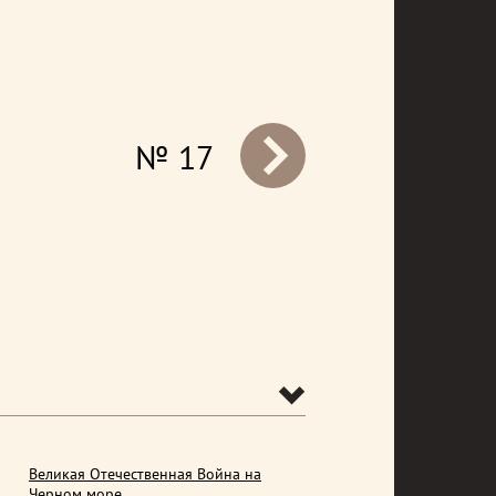
№ 17
prev
Великая Отечественная Война на
Черном море