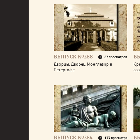
ВЫПУСК №288
В
87 просмотров
Дворцы. Дворец Монплезир в
Кре
Петергофе
со
ВЫПУСК №284
В
133 просмотра