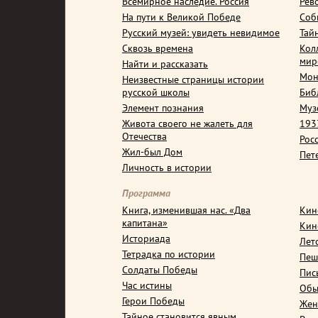
Всемирное наследие. Россия
Рев
На пути к Великой Победе
Соб
Русский музей: увидеть невидимое
Тай
Сквозь времена
Кол
мир
Найти и рассказать
Мон
Неизвестные страницы истории
русской школы
Биб
Элемент познания
Муз
Живота своего не жалеть для
1937
Отечества
Рос
Жил-был Дом
Пет
Личность в истории
Программа
Книга, изменившая нас. «Два
Кин
капитана»
Кин
Историада
Лет
Тетрадка по истории
Пеш
Солдаты Победы
Пис
Час истины
Обы
Герои Победы
Жен
Тайное становится явным