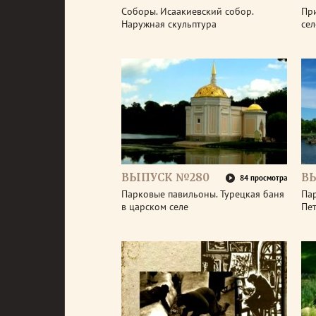
Соборы. Исаакиевский собор.
Пр
Наружная скульптура
се
ВЫПУСК №280
В
84 просмотра
Парковые павильоны. Турецкая баня
Пар
в царском селе
Пе