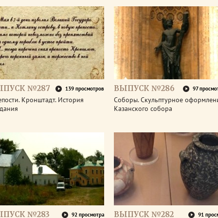
ЫПУСК №287
ВЫПУСК №286
139 просмотров
97 просмо
пости. Кронштадт. История
Соборы. Скульптурное оформлен
здания
Казанского собора
ЫПУСК №283
ВЫПУСК №282
92 просмотра
91 прос