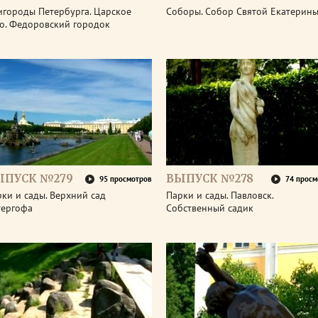
игороды Петербурга. Царское
Соборы. Собор Святой Екатерин
ло. Федоровский городок
ЫПУСК №279
ВЫПУСК №278
95 просмотров
74 просм
ки и сады. Верхний сад
Парки и сады. Павловск.
тергофа
Собственный садик