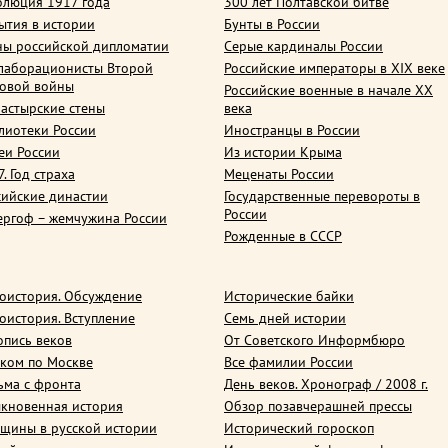
олюция 1917 года
300 лет Полтавской битве
ытия в истории
Бунты в России
ны российской дипломатии
Серые кардиналы России
лаборационисты Второй
Российские императоры в XIX веке
овой войны
Российские военные в начале ХХ
астырские стены
века
лиотеки России
Иностранцы в России
еи России
Из истории Крыма
. Год страха
Меценаты России
сийские династии
Государственные перевороты в
России
ергоф – жемчужина России
Рожденные в СССР
оистория. Обсуждение
Исторические байки
оистория. Вступление
Семь дней истории
опись веков
От Советского Информбюро
ком по Москве
Все фамилии России
ьма с фронта
День веков. Хронограф / 2008 г.
кновенная история
Обзор позавчерашней прессы
щины в русской истории
Исторический гороскоп