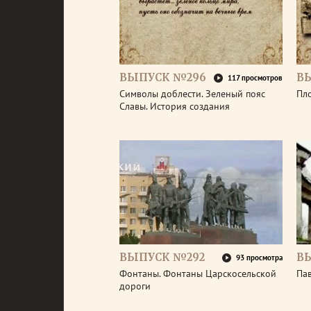
ВЫПУСК №296
В
117 просмотров
Символы доблести. Зеленый пояс
Пл
Славы. История создания
ВЫПУСК №292
В
93 просмотра
Фонтаны. Фонтаны Царскосельской
Па
дороги