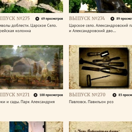
ЫПУСК №275
ВЫПУСК №274
69 просмотров
89 просмо
волы доблести. Царское Село.
Царское село. Александровский п
рейская колонна
и Александровский дво…
ЫПУСК №271
ВЫПУСК №270
100 просмотров
83 просм
ки и сады. Парк Александрия
Павловск. Павильон роз