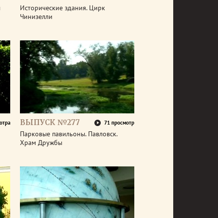
ы
Исторические здания. Цирк
Чинизелли
ВЫПУСК №277
отра
71 просмотр
Парковые павильоны. Павловск.
Храм Дружбы