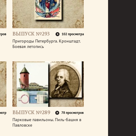
ВЫПУСК №293
тров
102 просмотра
Пригороды Петербурга. Кронштадт.
Боевая летопись
ВЫПУСК №289
мотр
78 просмотров
Парковые павильоны. Пиль-башня в
Павловске