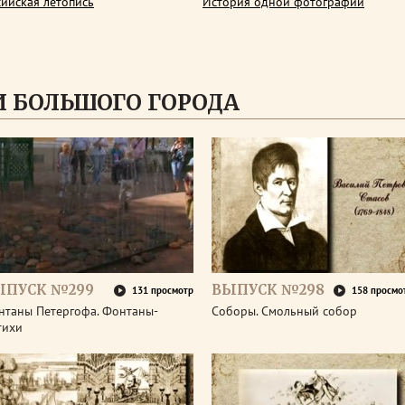
сийская летопись
История одной фотографии
 БОЛЬШОГО ГОРОДА
ЫПУСК №299
ВЫПУСК №298
131 просмотр
158 просмо
нтаны Петергофа. Фонтаны-
Соборы. Смольный собор
тихи