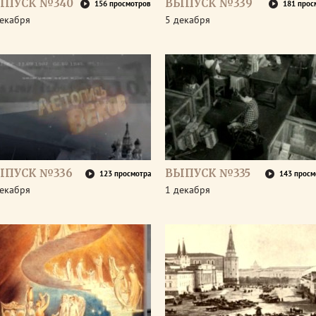
ЫПУСК №340
ВЫПУСК №339
156 просмотров
181 прос
декабря
5 декабря
ЫПУСК №336
ВЫПУСК №335
123 просмотра
143 просм
декабря
1 декабря