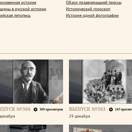
кновенная история
Обзор позавчерашней прессы
щины в русской истории
Исторический гороскоп
сийская летопись
История одной фотографии
ЫПУСК №364
ВЫПУСК №363
309 просмотров
247 просмо
 декабря
29 декабря