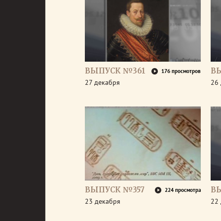
ВЫПУСК №361
В
176 просмотров
27 декабря
26
ВЫПУСК №357
В
224 просмотра
23 декабря
22