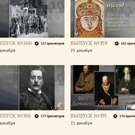
ЫПУСК №360
ВЫПУСК №359
157 просмотров
161 прос
 декабря
25 декабря
ЫПУСК №356
ВЫПУСК №355
177 просмотров
174 просм
 декабря
21 декабря