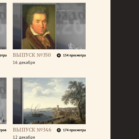
ВЫПУСК №350
отра
154 просмотра
16 декабря
ВЫПУСК №346
тров
174 просмотра
12 декабря