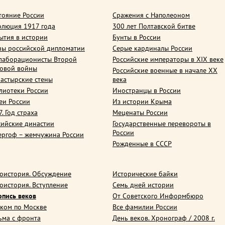
тояние России
Сражения с Наполеоном
олюция 1917 года
300 лет Полтавской битве
ытия в истории
Бунты в России
ны российской дипломатии
Серые кардиналы России
лаборационисты Второй
Российские императоры в XIX веке
овой войны
Российские военные в начале ХХ
астырские стены
века
лиотеки России
Иностранцы в России
еи России
Из истории Крыма
. Год страха
Меценаты России
сийские династии
Государственные перевороты в
России
ергоф – жемчужина России
Рожденные в СССР
оистория. Обсуждение
Исторические байки
оистория. Вступление
Семь дней истории
опись веков
От Советского Информбюро
ком по Москве
Все фамилии России
ьма с фронта
День веков. Хронограф / 2008 г.