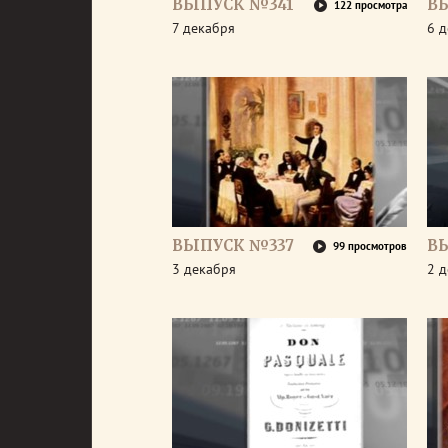
ВЫПУСК №341
В
122 просмотра
7 декабря
6 
ВЫПУСК №337
В
99 просмотров
3 декабря
2 