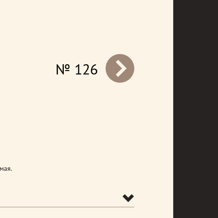
№ 126
prev
мая.