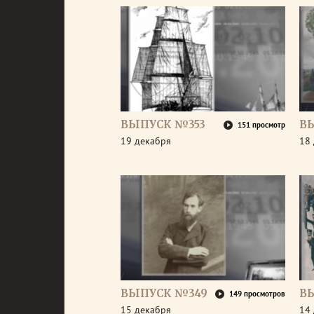
ВЫПУСК №353
В
151 просмотр
19 декабря
18
ВЫПУСК №349
В
149 просмотров
15 декабря
14