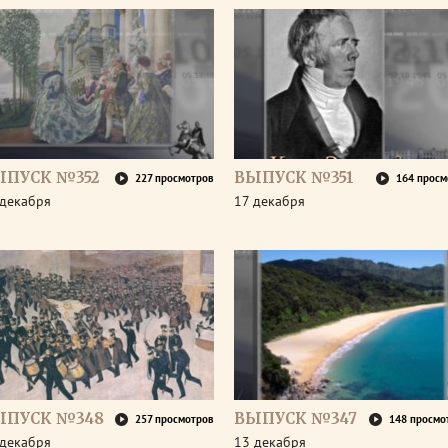
ЫПУСК №352
ВЫПУСК №351
227 просмотров
164 просм
 декабря
17 декабря
ЫПУСК №348
ВЫПУСК №347
257 просмотров
148 просмо
 декабря
13 декабря