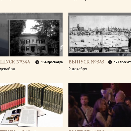
ЫПУСК №344
ВЫПУСК №343
134 просмотра
177 просмо
 декабря
9 декабря