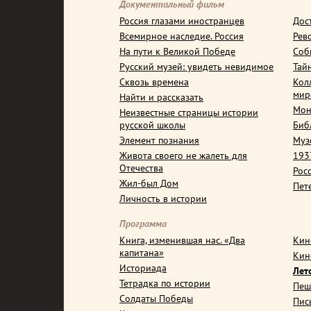
Документальный фильм
Россия глазами иностранцев
Дос
Всемирное наследие. Россия
Рев
На пути к Великой Победе
Соб
Русский музей: увидеть невидимое
Тай
Сквозь времена
Кол
мир
Найти и рассказать
Мон
Неизвестные страницы истории
русской школы
Биб
Элемент познания
Муз
Живота своего не жалеть для
1937
Отечества
Рос
Жил-был Дом
Пет
Личность в истории
Программа
Книга, изменившая нас. «Два
Кин
капитана»
Кин
Историада
Лет
Тетрадка по истории
Пеш
Солдаты Победы
Пис