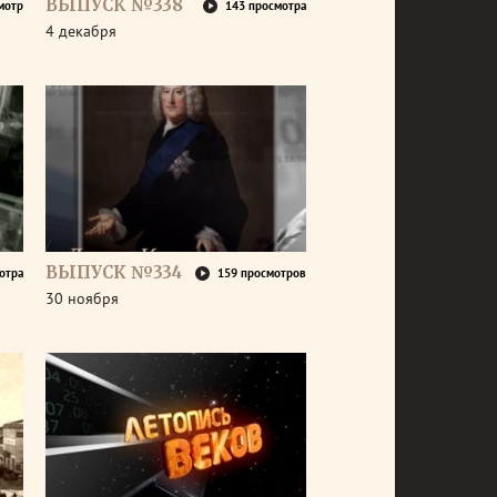
ВЫПУСК №338
мотр
143 просмотра
4 декабря
ВЫПУСК №334
отра
159 просмотров
30 ноября