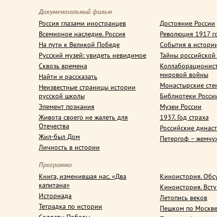
Документальный фильм
Россия глазами иностранцев
Достояние России
Всемирное наследие. Россия
Революция 1917 г
На пути к Великой Победе
События в истори
Русский музей: увидеть невидимое
Тайны российской
Сквозь времена
Коллаборационис
мировой войны
Найти и рассказать
Монастырские сте
Неизвестные страницы истории
русской школы
Библиотеки Росси
Элемент познания
Музеи России
Живота своего не жалеть для
1937. Год страха
Отечества
Российские динас
Жил-был Дом
Петергоф – жемчу
Личность в истории
Программа
Книга, изменившая нас. «Два
Киноистория. Обс
капитана»
Киноистория. Вст
Историада
Летопись веков
Тетрадка по истории
Пешком по Москв