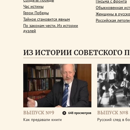
Солдаты Победы
Письма с фронта
Час истины
Обыкновенная ис
Герои Победы
Женщины в русско
Тайное становится явным
Российская летопи
По законам чести. Из истории
дуэлей
ИЗ ИСТОРИИ СОВЕТСКОГО 
ВЫПУСК №9
ВЫПУСК №8
648 просмотров
Как предавали книги
Русский след в б