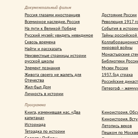
Документальный фильм
Россия глазами иностранцев
Достояние России
Всемирное наследие. Россия
Революция 1917 г
На пути к Великой Победе
События в истори
Русский музей: увидеть невидимое
Тайны российской
Сквозь времена
Коллаборационис
мировой войны
Найти и рассказать
Монастырские сте
Неизвестные страницы истории
русской школы
Библиотеки Росси
Элемент познания
Музеи России
Живота своего не жалеть для
1937. Год страха
Отечества
Российские динас
Жил-был Дом
Петергоф – жемчу
Личность в истории
Программа
Книга, изменившая нас. «Два
Киноистория. Обс
капитана»
Киноистория. Вст
Историада
Летопись веков
Тетрадка по истории
Пешком по Москв