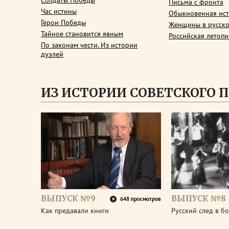
Солдаты Победы
Письма с фронта
Час истины
Обыкновенная ис
Герои Победы
Женщины в русско
Тайное становится явным
Российская летопи
По законам чести. Из истории
дуэлей
ИЗ ИСТОРИИ СОВЕТСКОГО 
ВЫПУСК №9
ВЫПУСК №8
648 просмотров
Как предавали книги
Русский след в б