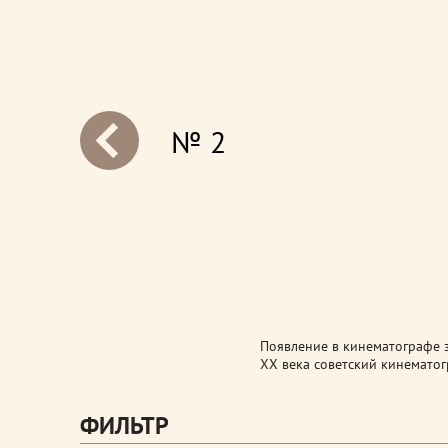
№ 2
next
Появление в кинематографе з
XX века советский кинематог
ФИЛЬТР