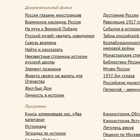
Документальный фильм
Россия глазами иностранцев
Достояние России
Всемирное наследие. Россия
Революция 1917 г
На пути к Великой Победе
События в истори
Русский музей: увидеть невидимое
Тайны российской
Сквозь времена
Коллаборационис
мировой войны
Найти и рассказать
Монастырские сте
Неизвестные страницы истории
русской школы
Библиотеки Росси
Элемент познания
Музеи России
Живота своего не жалеть для
1937. Год страха
Отечества
Российские динас
Жил-был Дом
Петергоф – жемчу
Личность в истории
Программа
Книга, изменившая нас. «Два
Киноистория. Обс
капитана»
Киноистория. Вст
Историада
Летопись веков
Тетрадка по истории
Пешком по Москв