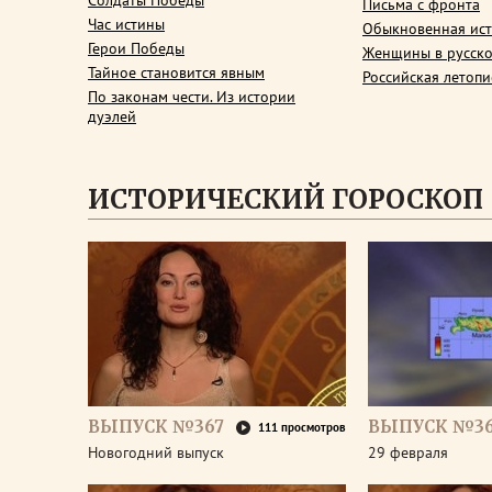
Солдаты Победы
Письма с фронта
Час истины
Обыкновенная ис
Герои Победы
Женщины в русско
Тайное становится явным
Российская летопи
По законам чести. Из истории
дуэлей
ИСТОРИЧЕСКИЙ ГОРОСКОП
ВЫПУСК №367
ВЫПУСК №3
111 просмотров
Новогодний выпуск
29 февраля