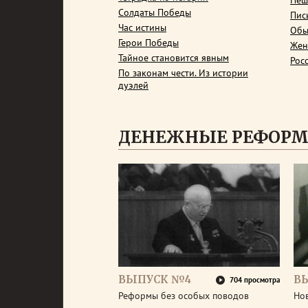
Пеш
Солдаты Победы
Пис
Час истины
Обы
Герои Победы
Жен
Тайное становится явным
Рос
По законам чести. Из истории
дуэлей
ДЕНЕЖНЫЕ РЕФОРМ
ВЫПУСК №4
В
704 просмотра
Реформы без особых поводов
Нов