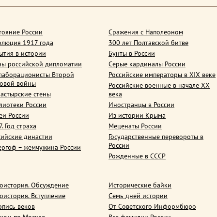
тояние России
Сражения с Наполеоном
олюция 1917 года
300 лет Полтавской битве
ытия в истории
Бунты в России
ны российской дипломатии
Серые кардиналы России
лаборационисты Второй
Российские императоры в XIX веке
овой войны
Российские военные в начале ХХ
астырские стены
века
лиотеки России
Иностранцы в России
еи России
Из истории Крыма
. Год страха
Меценаты России
сийские династии
Государственные перевороты в
России
ергоф – жемчужина России
Рожденные в СССР
оистория. Обсуждение
Исторические байки
оистория. Вступление
Семь дней истории
опись веков
От Советского Информбюро