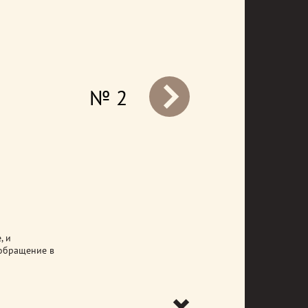
№ 2
prev
, и
 обращение в