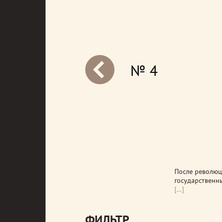
№ 4
next
После революц
государственн
[…]
ФИЛЬТР