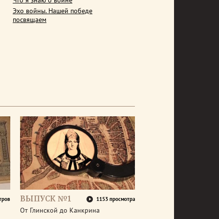
Что я знаю о войне
Эхо войны. Нашей победе
посвящаем
ВЫПУСК №1
тров
1153 просмотра
От Глинской до Канкрина