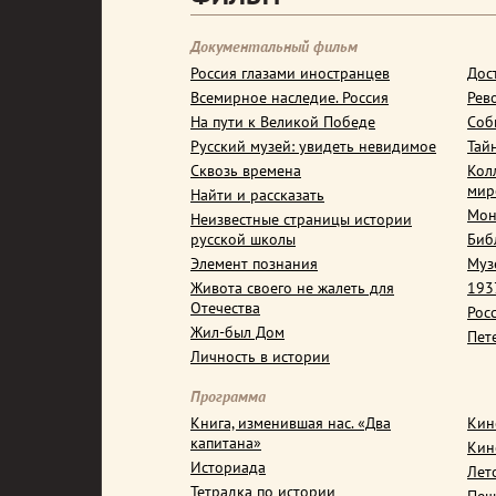
Документальный фильм
Россия глазами иностранцев
Дос
Всемирное наследие. Россия
Рев
На пути к Великой Победе
Соб
Русский музей: увидеть невидимое
Тай
Сквозь времена
Кол
мир
Найти и рассказать
Мон
Неизвестные страницы истории
русской школы
Биб
Элемент познания
Муз
Живота своего не жалеть для
1937
Отечества
Рос
Жил-был Дом
Пет
Личность в истории
Программа
Книга, изменившая нас. «Два
Кин
капитана»
Кин
Историада
Лет
Тетрадка по истории