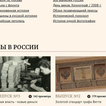
ком по Москве
Все фамилии России
ьма с фронта
День веков. Хронограф / 2008 г.
кновенная история
Обзор позавчерашней прессы
щины в русской истории
Исторический гороскоп
сийская летопись
История одной фотографии
Ы В РОССИИ
ЫПУСК №3
ВЫПУСК №2
542 просмотра
779 просмо
ая власть - новые деньги
Золотой стандарт графа Витте