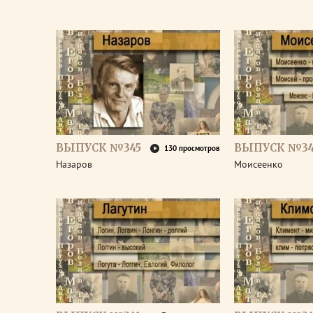
ВЫПУСК №345
ВЫПУСК №34
130 просмотров
Назаров
Моисеенко