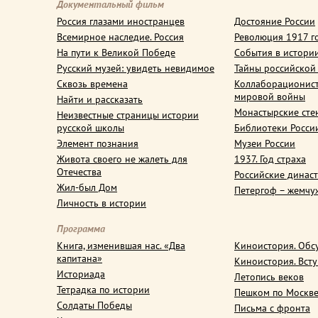
Документальный фильм
Россия глазами иностранцев
Достояние России
Всемирное наследие. Россия
Революция 1917 г
На пути к Великой Победе
События в истори
Русский музей: увидеть невидимое
Тайны российской
Сквозь времена
Коллаборационис
мировой войны
Найти и рассказать
Монастырские сте
Неизвестные страницы истории
русской школы
Библиотеки Росси
Элемент познания
Музеи России
Живота своего не жалеть для
1937. Год страха
Отечества
Российские динас
Жил-был Дом
Петергоф – жемчу
Личность в истории
Программа
Книга, изменившая нас. «Два
Киноистория. Обс
капитана»
Киноистория. Вст
Историада
Летопись веков
Тетрадка по истории
Пешком по Москв
Солдаты Победы
Письма с фронта