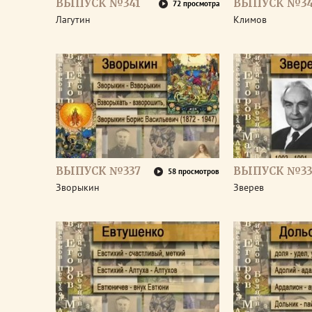
ВЫПУСК №341
ВЫПУСК №3
72 просмотра
Лагутин
Климов
ВЫПУСК №337
ВЫПУСК №33
58 просмотров
Зворыкин
Зверев