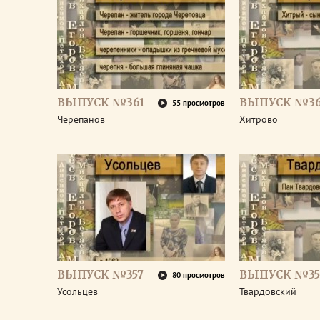
ВЫПУСК №361
ВЫПУСК №3
55 просмотров
Черепанов
Хитрово
ВЫПУСК №357
ВЫПУСК №35
80 просмотров
Усольцев
Твардовский