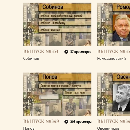
ВЫПУСК №353
ВЫПУСК №35
37 просмотров
Собинов
Ромодановский
ВЫПУСК №349
ВЫПУСК №3
203 просмотра
Попов
Овсянников