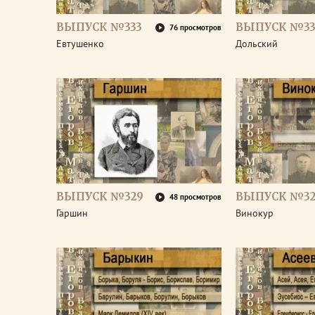
ВЫПУСК №333
ВЫПУСК №33
76 просмотров
Евтушенко
Дольский
ВЫПУСК №329
ВЫПУСК №32
48 просмотров
Гаршин
Винокур