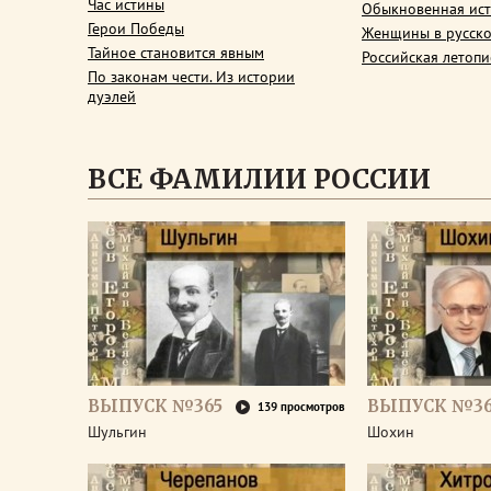
Час истины
Обыкновенная ис
Герои Победы
Женщины в русско
Тайное становится явным
Российская летопи
По законам чести. Из истории
дуэлей
ВСЕ ФАМИЛИИ РОССИИ
ВЫПУСК №365
ВЫПУСК №3
139 просмотров
Шульгин
Шохин