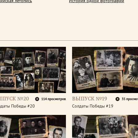
сийская летопись
История одной фотографии
ЫПУСК №20
ВЫПУСК №19
114 просмотров
35 просмо
лдаты Победы #20
Солдаты Победы #19