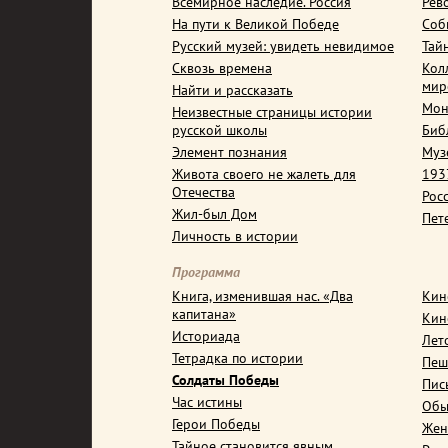
Всемирное наследие. Россия
Рев
На пути к Великой Победе
Соб
Русский музей: увидеть невидимое
Тай
Сквозь времена
Кол
мир
Найти и рассказать
Мон
Неизвестные страницы истории
русской школы
Биб
Элемент познания
Муз
Живота своего не жалеть для
1937
Отечества
Рос
Жил-был Дом
Пет
Личность в истории
Программа
Книга, изменившая нас. «Два
Кин
капитана»
Кин
Историада
Лет
Тетрадка по истории
Пеш
Солдаты Победы
Пис
Час истины
Обы
Герои Победы
Жен
Тайное становится явным