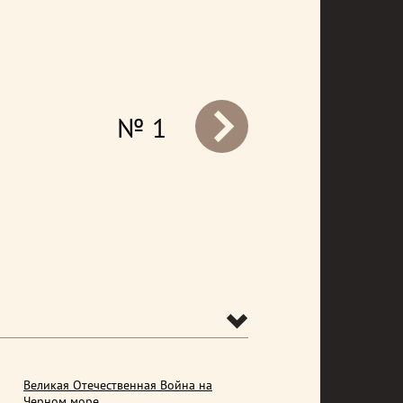
№ 1
prev
Великая Отечественная Война на
Черном море