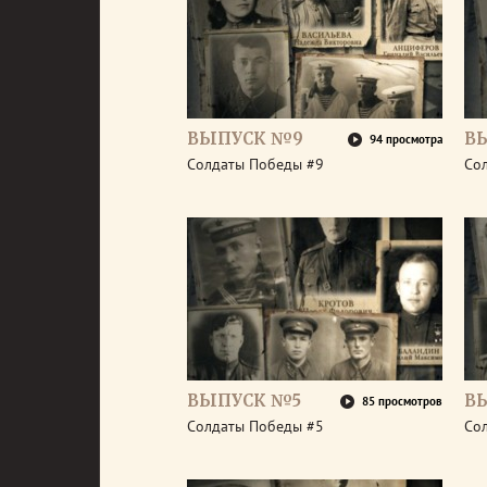
ВЫПУСК №9
В
94 просмотра
Солдаты Победы #9
Со
ВЫПУСК №5
В
85 просмотров
Солдаты Победы #5
Со