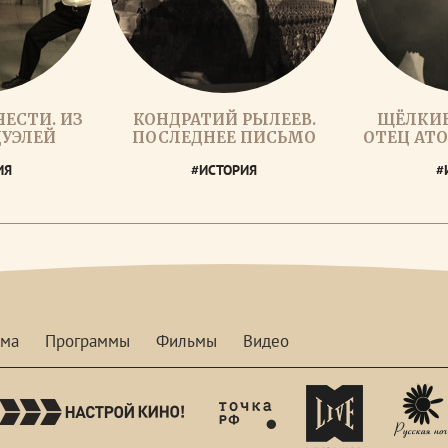
ЕСТИ. ИЗ
КОНДРАТИЙ РЫЛЕЕВ.
ЩЁЛКИН
ДУЭЛЕЙ
ПОСЛЕДНЕЕ ПИСЬМО
ОТЕЦ АТ
ИЯ
#ИСТОРИЯ
#
мма
Программы
Фильмы
Видео
nastroykino
tvhdl
mymusictv