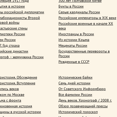
олюция 1917 года
300 лет Полтавской битве
ытия в истории
Бунты в России
ны российской дипломатии
Серые кардиналы России
лаборационисты Второй
Российские императоры в XIX веке
овой войны
Российские военные в начале ХХ
астырские стены
века
лиотеки России
Иностранцы в России
еи России
Из истории Крыма
. Год страха
Меценаты России
сийские династии
Государственные перевороты в
России
ергоф – жемчужина России
Рожденные в СССР
оистория. Обсуждение
Исторические байки
оистория. Вступление
Семь дней истории
опись веков
От Советского Информбюро
ком по Москве
Все фамилии России
ьма с фронта
День веков. Хронограф / 2008 г.
кновенная история
Обзор позавчерашней прессы
щины в русской истории
Исторический гороскоп