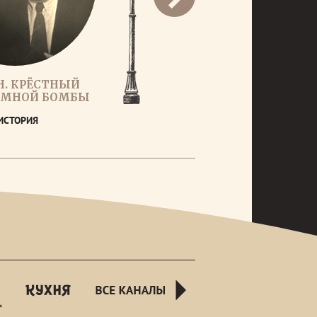
. КРЁСТНЫЙ
ОМНОЙ БОМБЫ
ИСТОРИЯ
rusnight
kuhnyatv
all-