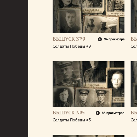
ВЫПУСК №9
В
94 просмотра
Солдаты Победы #9
Со
ВЫПУСК №5
В
85 просмотров
Солдаты Победы #5
Со