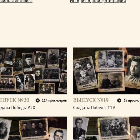
сийская летопись
История одной фотографии
ЫПУСК №20
ВЫПУСК №19
114 просмотров
35 просмо
лдаты Победы #20
Солдаты Победы #19