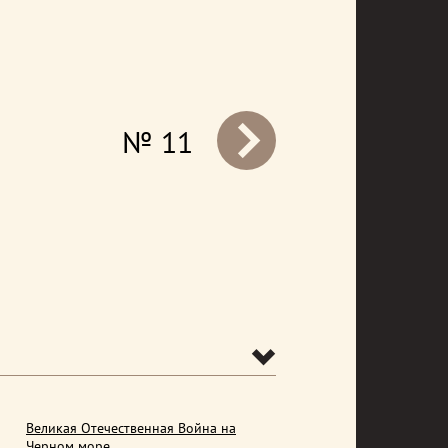
№ 11
prev
Великая Отечественная Война на
Черном море