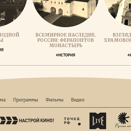
ЛОДНОЙ
ВСЕМИРНОЕ НАСЛЕДИЕ.
ВЗГЛЯД
Ы
РОССИЯ: ФЕРАПОНТОВ
ХРАМОВОЕ
МОНАСТЫРЬ
ИЯ
#ИСТОРИЯ
#
мма
Программы
Фильмы
Видео
nastroykino
tvhdl
mymusictv