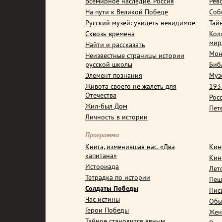
Всемирное наследие. Россия
Рев
На пути к Великой Победе
Соб
Русский музей: увидеть невидимое
Тай
Сквозь времена
Кол
мир
Найти и рассказать
Мон
Неизвестные страницы истории
русской школы
Биб
Элемент познания
Муз
Живота своего не жалеть для
1937
Отечества
Рос
Жил-был Дом
Пет
Личность в истории
Программа
Книга, изменившая нас. «Два
Кин
капитана»
Кин
Историада
Лет
Тетрадка по истории
Пеш
Солдаты Победы
Пис
Час истины
Обы
Герои Победы
Жен
Тайное становится явным