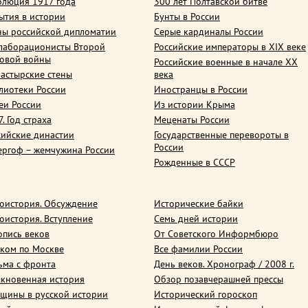
олюция 1917 года
300 лет Полтавской битве
ытия в истории
Бунты в России
ны российской дипломатии
Серые кардиналы России
лаборационисты Второй
Российские императоры в XIX веке
овой войны
Российские военные в начале ХХ
астырские стены
века
лиотеки России
Иностранцы в России
еи России
Из истории Крыма
. Год страха
Меценаты России
сийские династии
Государственные перевороты в
России
ергоф – жемчужина России
Рожденные в СССР
оистория. Обсуждение
Исторические байки
оистория. Вступление
Семь дней истории
опись веков
От Советского Информбюро
ком по Москве
Все фамилии России
ьма с фронта
День веков. Хронограф / 2008 г.
кновенная история
Обзор позавчерашней прессы
щины в русской истории
Исторический гороскоп