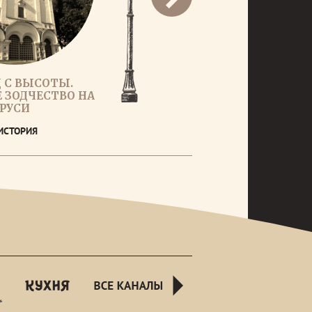
 С ВЫСОТЫ.
 ЗОДЧЕСТВО НА
РУСИ
ИСТОРИЯ
rusnight
kuhnyatv
all-