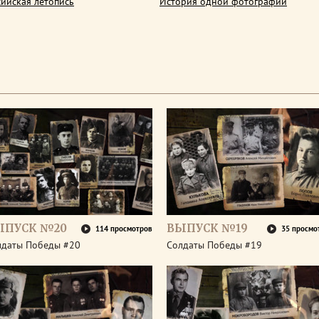
сийская летопись
История одной фотографии
ЫПУСК №20
ВЫПУСК №19
114 просмотров
35 просмо
лдаты Победы #20
Солдаты Победы #19