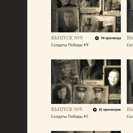
ВЫПУСК №9
В
94 просмотра
Солдаты Победы #9
Со
ВЫПУСК №5
В
85 просмотров
Солдаты Победы #5
Со