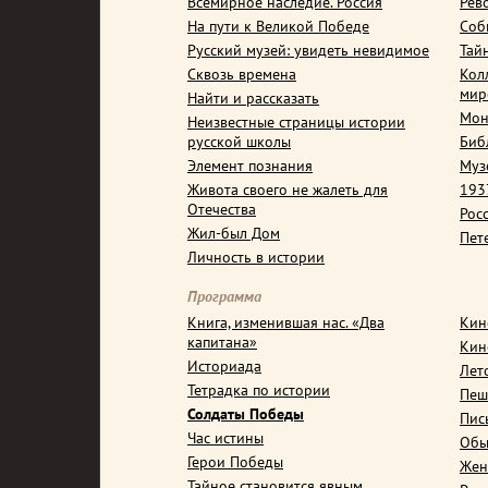
Всемирное наследие. Россия
Рев
На пути к Великой Победе
Соб
Русский музей: увидеть невидимое
Тай
Сквозь времена
Кол
мир
Найти и рассказать
Мон
Неизвестные страницы истории
русской школы
Биб
Элемент познания
Муз
Живота своего не жалеть для
1937
Отечества
Рос
Жил-был Дом
Пет
Личность в истории
Программа
Книга, изменившая нас. «Два
Кин
капитана»
Кин
Историада
Лет
Тетрадка по истории
Пеш
Солдаты Победы
Пис
Час истины
Обы
Герои Победы
Жен
Тайное становится явным