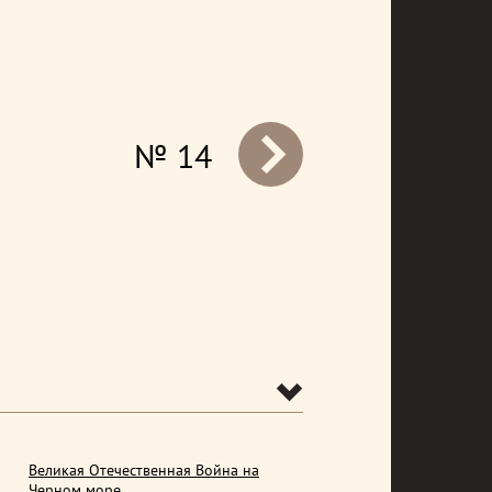
№ 14
prev
Великая Отечественная Война на
Черном море