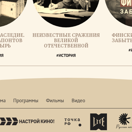
АСЛЕДИЕ.
НЕИЗВЕСТНЫЕ СРАЖЕНИЯ
ФИНСК
РАПОНТОВ
ВЕЛИКОЙ
ЗАБЫТ
ЫРЬ
ОТЕЧЕСТВЕННОЙ
#
ИЯ
#ИСТОРИЯ
мма
Программы
Фильмы
Видео
nastroykino
tvhdl
mymusictv