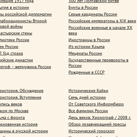
олюция 1917 года
300 лет Полтавской битве
ытия в истории
Бунты в России
ны российской дипломатии
Серые кардиналы России
лаборационисты Второй
Российские императоры в XIX веке
овой войны
Российские военные в начале ХХ
астырские стены
века
лиотеки России
Иностранцы в России
еи России
Из истории Крыма
. Год страха
Меценаты России
сийские династии
Государственные перевороты в
России
ергоф – жемчужина России
Рожденные в СССР
оистория. Обсуждение
Исторические байки
оистория. Вступление
Семь дней истории
опись веков
От Советского Информбюро
ком по Москве
Все фамилии России
ьма с фронта
День веков. Хронограф / 2008 г.
кновенная история
Обзор позавчерашней прессы
щины в русской истории
Исторический гороскоп