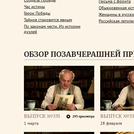
Солдаты Победы
Письма с фронта
Час истины
Обыкновенная ис
Герои Победы
Женщины в русско
Тайное становится явным
Российская летопи
По законам чести. Из истории
дуэлей
ОБЗОР ПОЗАВЧЕРАШНЕЙ П
ВЫПУСК №335
ВЫПУСК №33
293 просмотра
1 марта
28 февраля