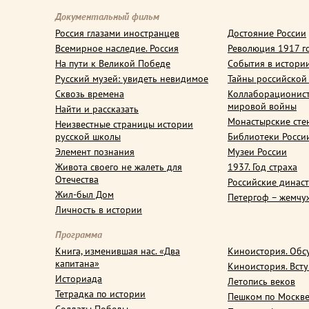
Документальный фильм
Россия глазами иностранцев
Достояние России
Всемирное наследие. Россия
Революция 1917 г
На пути к Великой Победе
События в истори
Русский музей: увидеть невидимое
Тайны российской
Сквозь времена
Коллаборационис
мировой войны
Найти и рассказать
Монастырские сте
Неизвестные страницы истории
русской школы
Библиотеки Росси
Элемент познания
Музеи России
Живота своего не жалеть для
1937. Год страха
Отечества
Российские динас
Жил-был Дом
Петергоф – жемчу
Личность в истории
Программа
Книга, изменившая нас. «Два
Киноистория. Обс
капитана»
Киноистория. Вст
Историада
Летопись веков
Тетрадка по истории
Пешком по Москв