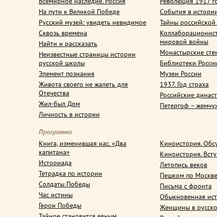
Всемирное наследие. Россия
Революция 1917 г
На пути к Великой Победе
События в истори
Русский музей: увидеть невидимое
Тайны российской
Сквозь времена
Коллаборационис
мировой войны
Найти и рассказать
Монастырские сте
Неизвестные страницы истории
русской школы
Библиотеки Росси
Элемент познания
Музеи России
Живота своего не жалеть для
1937. Год страха
Отечества
Российские динас
Жил-был Дом
Петергоф – жемчу
Личность в истории
Программа
Книга, изменившая нас. «Два
Киноистория. Обс
капитана»
Киноистория. Вст
Историада
Летопись веков
Тетрадка по истории
Пешком по Москв
Солдаты Победы
Письма с фронта
Час истины
Обыкновенная ис
Герои Победы
Женщины в русско
Тайное становится явным