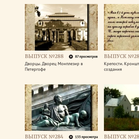
ВЫПУСК №288
ВЫПУСК №28
87 просмотров
Дворцы. Дворец Монплезир в
Крепости. Кроншт
Петергофе
создания
ВЫПУСК №284
ВЫПУСК №28
133 просмотра