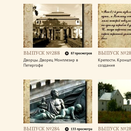
ВЫПУСК №288
ВЫПУСК №28
87 просмотров
Дворцы. Дворец Монплезир в
Крепости. Кроншт
Петергофе
создания
ВЫПУСК №284
ВЫПУСК №28
133 просмотра