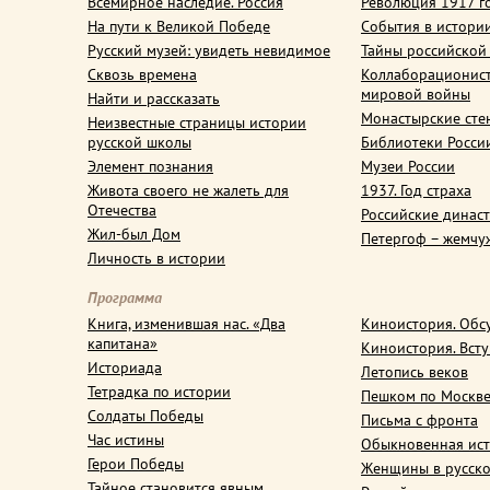
Всемирное наследие. Россия
Революция 1917 г
На пути к Великой Победе
События в истори
Русский музей: увидеть невидимое
Тайны российской
Сквозь времена
Коллаборационис
мировой войны
Найти и рассказать
Монастырские сте
Неизвестные страницы истории
русской школы
Библиотеки Росси
Элемент познания
Музеи России
Живота своего не жалеть для
1937. Год страха
Отечества
Российские динас
Жил-был Дом
Петергоф – жемчу
Личность в истории
Программа
Книга, изменившая нас. «Два
Киноистория. Обс
капитана»
Киноистория. Вст
Историада
Летопись веков
Тетрадка по истории
Пешком по Москв
Солдаты Победы
Письма с фронта
Час истины
Обыкновенная ис
Герои Победы
Женщины в русско
Тайное становится явным