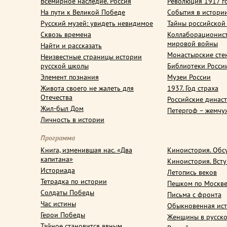
Всемирное наследие. Россия
Революция 1917 г
На пути к Великой Победе
События в истори
Русский музей: увидеть невидимое
Тайны российской
Сквозь времена
Коллаборационис
мировой войны
Найти и рассказать
Монастырские сте
Неизвестные страницы истории
русской школы
Библиотеки Росси
Элемент познания
Музеи России
Живота своего не жалеть для
1937. Год страха
Отечества
Российские динас
Жил-был Дом
Петергоф – жемчу
Личность в истории
Программа
Книга, изменившая нас. «Два
Киноистория. Обс
капитана»
Киноистория. Вст
Историада
Летопись веков
Тетрадка по истории
Пешком по Москв
Солдаты Победы
Письма с фронта
Час истины
Обыкновенная ис
Герои Победы
Женщины в русско
Тайное становится явным