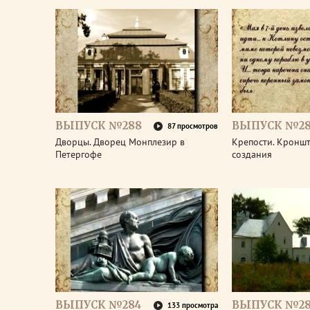
ВЫПУСК №288
ВЫПУСК №28
87 просмотров
Дворцы. Дворец Монплезир в
Крепости. Кроншт
Петергофе
создания
ВЫПУСК №284
ВЫПУСК №28
133 просмотра