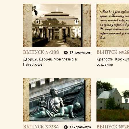
ВЫПУСК №288
ВЫПУСК №28
87 просмотров
Дворцы. Дворец Монплезир в
Крепости. Кроншт
Петергофе
создания
ВЫПУСК №284
ВЫПУСК №28
133 просмотра