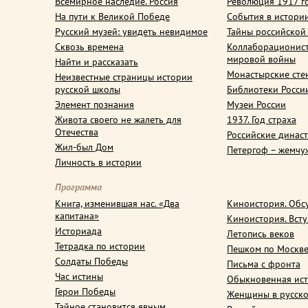
Всемирное наследие. Россия
Революция 1917 г
На пути к Великой Победе
События в истори
Русский музей: увидеть невидимое
Тайны российской
Сквозь времена
Коллаборационис
мировой войны
Найти и рассказать
Монастырские сте
Неизвестные страницы истории
русской школы
Библиотеки Росси
Элемент познания
Музеи России
Живота своего не жалеть для
1937. Год страха
Отечества
Российские динас
Жил-был Дом
Петергоф – жемчу
Личность в истории
Программа
Книга, изменившая нас. «Два
Киноистория. Обс
капитана»
Киноистория. Вст
Историада
Летопись веков
Тетрадка по истории
Пешком по Москв
Солдаты Победы
Письма с фронта
Час истины
Обыкновенная ис
Герои Победы
Женщины в русско
Тайное становится явным