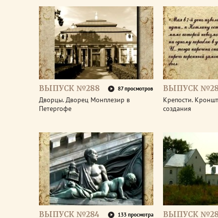
ВЫПУСК №288
ВЫПУСК №28
87 просмотров
Дворцы. Дворец Монплезир в
Крепости. Кроншт
Петергофе
создания
ВЫПУСК №284
ВЫПУСК №28
133 просмотра