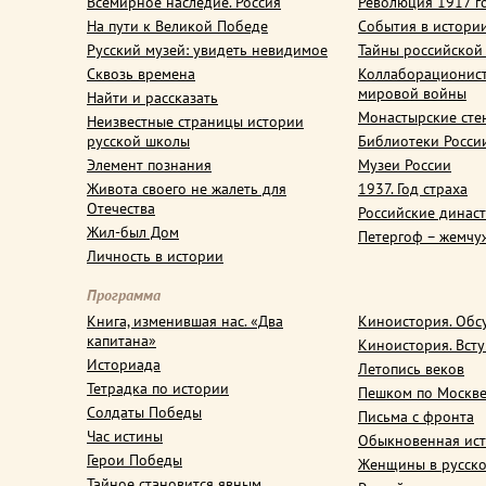
Всемирное наследие. Россия
Революция 1917 г
На пути к Великой Победе
События в истори
Русский музей: увидеть невидимое
Тайны российской
Сквозь времена
Коллаборационис
мировой войны
Найти и рассказать
Монастырские сте
Неизвестные страницы истории
русской школы
Библиотеки Росси
Элемент познания
Музеи России
Живота своего не жалеть для
1937. Год страха
Отечества
Российские динас
Жил-был Дом
Петергоф – жемчу
Личность в истории
Программа
Книга, изменившая нас. «Два
Киноистория. Обс
капитана»
Киноистория. Вст
Историада
Летопись веков
Тетрадка по истории
Пешком по Москв
Солдаты Победы
Письма с фронта
Час истины
Обыкновенная ис
Герои Победы
Женщины в русско
Тайное становится явным