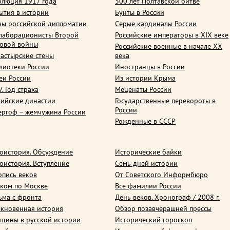
олюция 1917 года
300 лет Полтавской битве
ытия в истории
Бунты в России
ны российской дипломатии
Серые кардиналы России
лаборационисты Второй
Российские императоры в XIX веке
овой войны
Российские военные в начале ХХ
астырские стены
века
лиотеки России
Иностранцы в России
еи России
Из истории Крыма
. Год страха
Меценаты России
сийские династии
Государственные перевороты в
России
ергоф – жемчужина России
Рожденные в СССР
оистория. Обсуждение
Исторические байки
оистория. Вступление
Семь дней истории
опись веков
От Советского Информбюро
ком по Москве
Все фамилии России
ьма с фронта
День веков. Хронограф / 2008 г.
кновенная история
Обзор позавчерашней прессы
щины в русской истории
Исторический гороскоп