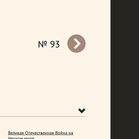
№ 93
prev
Великая Отечественная Война на
Черном море