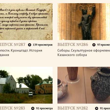
ЫПУСК №287
ВЫПУСК №286
139 просмотров
97 просмо
пости. Кронштадт. История
Соборы. Скульптурное оформлен
здания
Казанского собора
ЫПУСК №283
ВЫПУСК №282
92 просмотра
91 прос