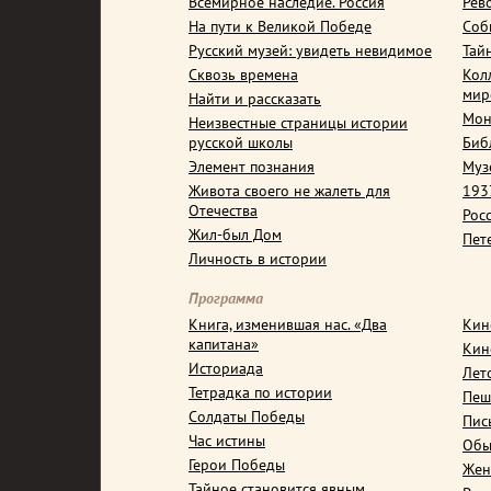
Всемирное наследие. Россия
Рев
На пути к Великой Победе
Соб
Русский музей: увидеть невидимое
Тай
Сквозь времена
Кол
мир
Найти и рассказать
Мон
Неизвестные страницы истории
русской школы
Биб
Элемент познания
Муз
Живота своего не жалеть для
1937
Отечества
Рос
Жил-был Дом
Пет
Личность в истории
Программа
Книга, изменившая нас. «Два
Кин
капитана»
Кин
Историада
Лет
Тетрадка по истории
Пеш
Солдаты Победы
Пис
Час истины
Обы
Герои Победы
Жен
Тайное становится явным