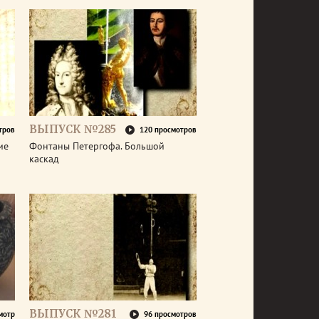
ВЫПУСК №285
тров
120 просмотров
ие
Фонтаны Петергофа. Большой
каскад
ВЫПУСК №281
мотр
96 просмотров