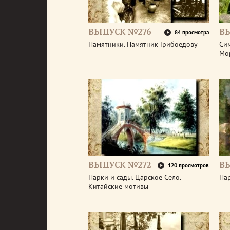
ВЫПУСК №276
В
84 просмотра
Памятники. Памятник Грибоедову
Сим
Мо
ВЫПУСК №272
В
120 просмотров
Парки и сады. Царское Село.
Пар
Китайские мотивы