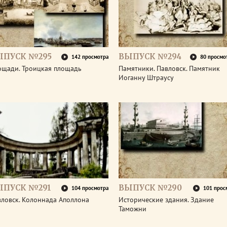
ЫПУСК №295
ВЫПУСК №294
142 просмотра
80 просмо
ощади. Троицкая площадь
Памятники. Павловск. Памятник
Иоганну Штраусу
ЫПУСК №291
ВЫПУСК №290
104 просмотра
101 прос
вловск. Колоннада Аполлона
Исторические здания. Здание
Таможни