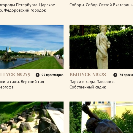
игороды Петербурга. Царское
Соборы. Собор Святой Екатерин
ло. Федоровский городок
ЫПУСК №279
ВЫПУСК №278
95 просмотров
74 просм
ки и сады. Верхний сад
Парки и сады. Павловск.
тергофа
Собственный садик