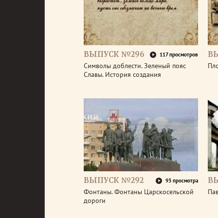
ВЫПУСК №296
В
117 просмотров
Символы доблести. Зеленый пояс
Пл
Славы. История создания
ВЫПУСК №292
В
93 просмотра
Фонтаны. Фонтаны Царскосельской
Па
дороги