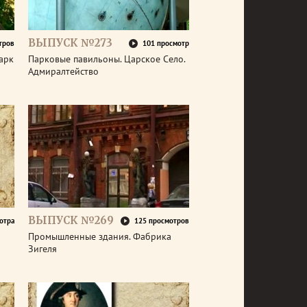
ВЫПУСК №273
тров
101 просмотр
арк
Парковые павильоны. Царское Село.
Адмиралтейство
ВЫПУСК №269
отра
125 просмотров
Промышленные здания. Фабрика
Зигеля