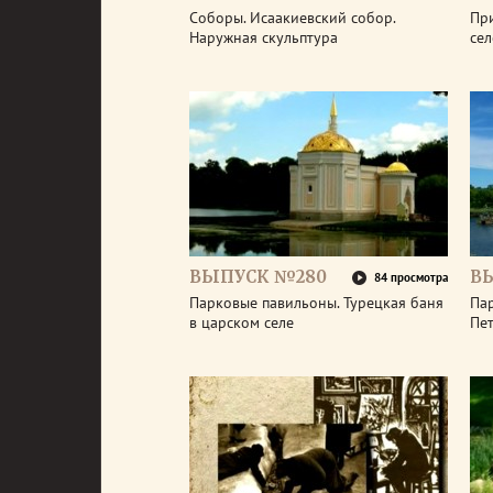
Соборы. Исаакиевский собор.
Пр
Наружная скульптура
се
ВЫПУСК №280
В
84 просмотра
Парковые павильоны. Турецкая баня
Пар
в царском селе
Пе