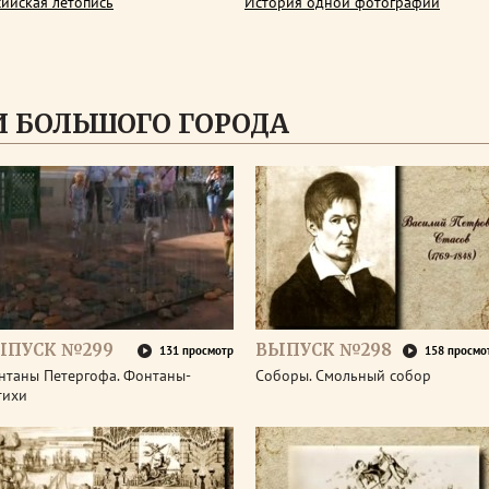
сийская летопись
История одной фотографии
 БОЛЬШОГО ГОРОДА
ЫПУСК №299
ВЫПУСК №298
131 просмотр
158 просмо
нтаны Петергофа. Фонтаны-
Соборы. Смольный собор
тихи