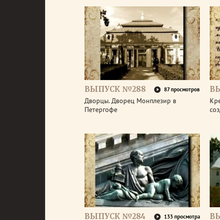
ВЫПУСК №288
В
87 просмотров
Дворцы. Дворец Монплезир в
Кре
Петергофе
со
ВЫПУСК №284
В
133 просмотра