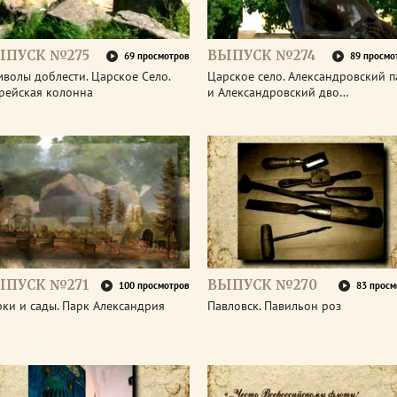
ЫПУСК №275
ВЫПУСК №274
69 просмотров
89 просмо
волы доблести. Царское Село.
Царское село. Александровский п
рейская колонна
и Александровский дво…
ЫПУСК №271
ВЫПУСК №270
100 просмотров
83 просм
ки и сады. Парк Александрия
Павловск. Павильон роз