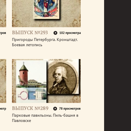
ВЫПУСК №293
тров
102 просмотра
Пригороды Петербурга. Кронштадт.
Боевая летопись
ВЫПУСК №289
мотр
78 просмотров
Парковые павильоны. Пиль-башня в
Павловске