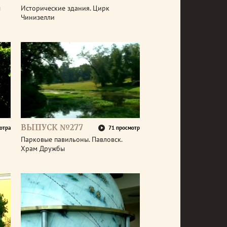
ы
Исторические здания. Цирк
Чинизелли
ВЫПУСК №277
отра
71 просмотр
Парковые павильоны. Павловск.
Храм Дружбы