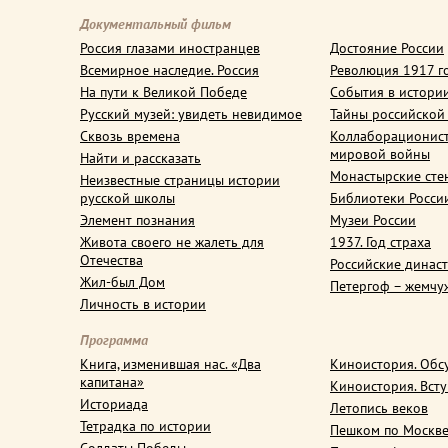
Документальный фильм
Россия глазами иностранцев
Достояние России
Всемирное наследие. Россия
Революция 1917 г
На пути к Великой Победе
События в истори
Русский музей: увидеть невидимое
Тайны российской
Сквозь времена
Коллаборационис
мировой войны
Найти и рассказать
Монастырские сте
Неизвестные страницы истории
русской школы
Библиотеки Росси
Элемент познания
Музеи России
Живота своего не жалеть для
1937. Год страха
Отечества
Российские динас
Жил-был Дом
Петергоф – жемчу
Личность в истории
Программа
Книга, изменившая нас. «Два
Киноистория. Обс
капитана»
Киноистория. Вст
Историада
Летопись веков
Тетрадка по истории
Пешком по Москв