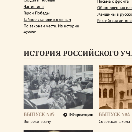
Солдаты Победы
Письма с фронта
Час истины
Обыкновенная ис
Герои Победы
Женщины в русско
Тайное становится явным
Российская летопи
По законам чести. Из истории
дуэлей
ИСТОРИЯ РОССИЙСКОГО У
ВЫПУСК №5
ВЫПУСК №4
549 просмотров
Вопреки всему
Советская школа